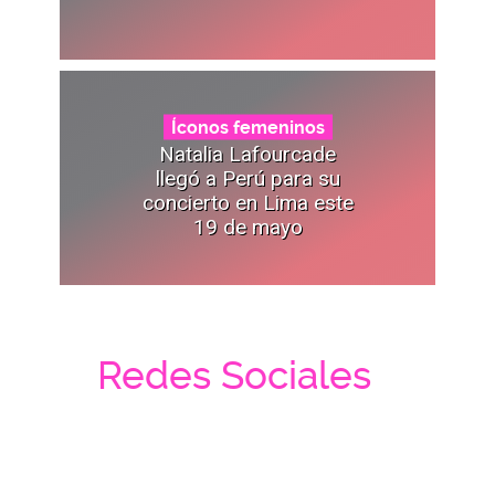
Íconos femeninos
Natalia Lafourcade
llegó a Perú para su
concierto en Lima este
19 de mayo
Redes Sociales