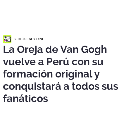
MÚSICA Y CINE
La Oreja de Van Gogh
vuelve a Perú con su
formación original y
conquistará a todos sus
fanáticos
La Oreja de Van Gogh
vuelve a Lima el
14 de marzo
de
2027
en
Costa 21
, con su formación original para