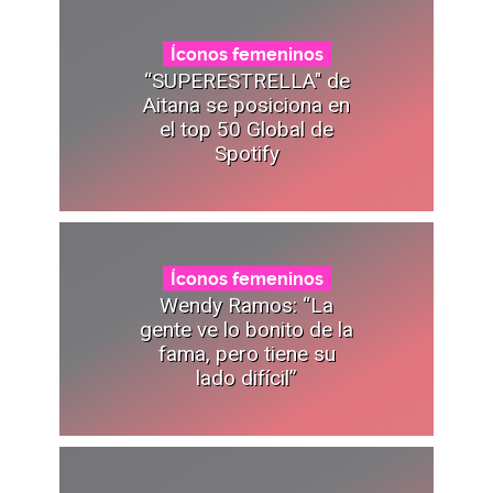
Íconos femeninos
“SUPERESTRELLA" de
Aitana se posiciona en
el top 50 Global de
Spotify
Íconos femeninos
Wendy Ramos: “La
gente ve lo bonito de la
fama, pero tiene su
lado difícil”