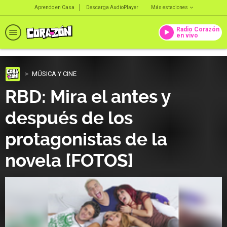
Aprendo en Casa
Descarga AudioPlayer
Más estaciones
Radio Corazón
en vivo
MÚSICA Y CINE
RBD: Mira el antes y
después de los
protagonistas de la
novela [FOTOS]