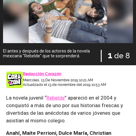
El antes y después de los actores de la novela
E
1
de 8
mexicana "Rebelde" que te sorprenderá.
m
Redacción Corazón
Miércoles, 13 De Noviembre 2019 10:21 AM
Actualizado el 13 de noviembre del 2019 10:53 AM
La novela juvenil “
Rebelde
” apareció en el 2004 y
conquistó a más de uno por sus historias frescas y
divertidas de las anécdotas de varios jóvenes que
asistían al mismo colegio.
Anahí, Maite Perrioni, Dulce María, Christian