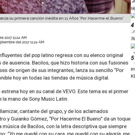
lanza su primera canción inédita en 11 Años “Por Hacerme el Bueno”
4
re 2017 11:24 AM
ptiembre del 2017 11:24 AM
fluyentes del pop latino regresa con su elenco original
5
de ausencia. Bacilos, que hizo historia con sus fusiones
íses de origen de sus integrantes, lanza su sencillo “Por
nible hoy en todas las tiendas de música digital.
 estrena hoy en su canal de VEVO. Este tema es el primer
e la mano de Sony Music Latin.
illamizar, cantante del grupo, y de los aclamados
ro y Guianko Gómez, “Por Hacerme El Bueno” da un toque
la música de Bacilos, con la letra descriptiva que siempre
po: “
Yo me quedé con su cara, me quedé con su alegría, me