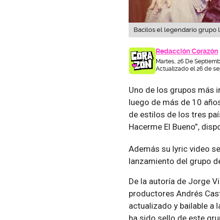
Bacilos el legendario grupo 
Redacción Corazón
Martes, 26 De Septiemb
Actualizado el 26 de se
Uno de los grupos más in
luego de más de 10 años 
de estilos de los tres pa
Hacerme El Bueno”, dispo
Además su lyric video se
lanzamiento del grupo d
De la autoría de Jorge V
productores Andrés Cast
actualizado y bailable a 
ha sido sello de este gru