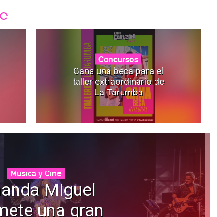
ne
Concursos
Gana una beca para el
taller extraordinario de
La Tarumba
Música y Cine
anda Miguel
mete una gran