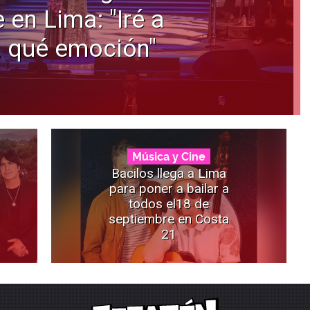
 en Lima: "Iré a
, qué emoción"
Música y Cine
Bacilos llega a Lima
para poner a bailar a
todos el18 de
septiembre en Costa
21