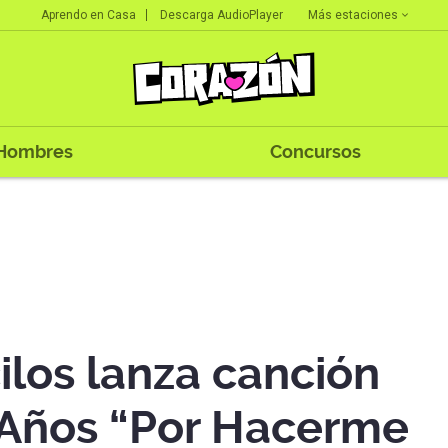
Más estaciones
Aprendo en Casa
Descarga AudioPlayer
Hombres
Concursos
ilos lanza canción
1 Años “Por Hacerme