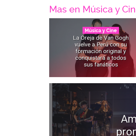
Mas en Música y Ci
Música y Cine
La Oreja de Van Gogh
vuelve a Perú con su
formación original y
conquistará a todos
sus fanáticos
Am
pro