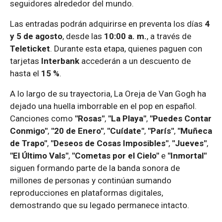
seguidores alrededor del mundo.
Las entradas podrán adquirirse en preventa los días
4
y 5 de agosto
, desde las
10:00 a. m.
, a través de
Teleticket
. Durante esta etapa, quienes paguen con
tarjetas
Interbank
accederán a un descuento de
hasta el
15 %
.
A lo largo de su trayectoria, La Oreja de Van Gogh ha
dejado una huella imborrable en el pop en español.
Canciones como
"Rosas"
,
"La Playa"
,
"Puedes Contar
Conmigo"
,
"20 de Enero"
,
"Cuídate"
,
"París"
,
"Muñeca
de Trapo"
,
"Deseos de Cosas Imposibles"
,
"Jueves"
,
"El Último Vals"
,
"Cometas por el Cielo"
e
"Inmortal"
siguen formando parte de la banda sonora de
millones de personas y continúan sumando
reproducciones en plataformas digitales,
demostrando que su legado permanece intacto.