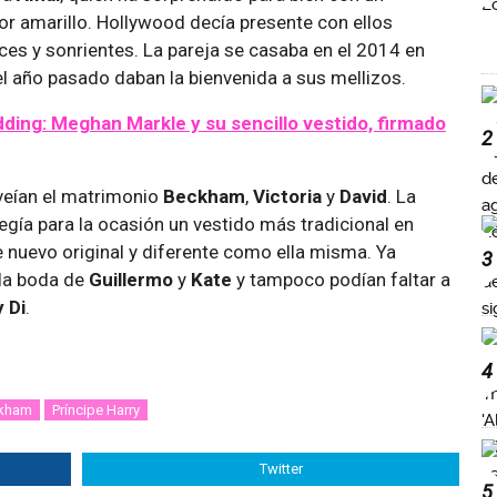
or amarillo. Hollywood decía presente con ellos
ices y sonrientes. La pareja se casaba en el 2014 en
l año pasado daban la bienvenida a sus mellizos.
ding: Meghan Markle y su sencillo vestido, firmado
2
veían el matrimonio
Beckham
,
Victoria
y
David
. La
egía para la ocasión un vestido más tradicional en
e nuevo original y diferente como ella misma. Ya
3
 la boda de
Guillermo
y
Kate
y tampoco podían faltar a
 Di
.
4
ckham
Príncipe Harry
Twitter
5