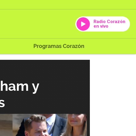
Radio Corazón
en vivo
Programas Corazón
kham y
s