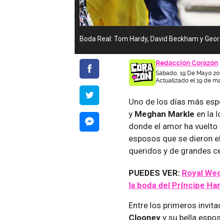
Boda Real: Tom Hardy, David Beckham y Georg
Redacción Corazón
Sábado, 19 De Mayo 20
Actualizado el 19 de m
Uno de los días más esp
y
Meghan Markle
en la 
donde el amor ha vuelto a
esposos que se dieron e
queridos y de grandes c
PUEDES VER:
Royal Wed
la boda del Príncipe Ha
Entre los primeros invita
Clooney
y su bella espo