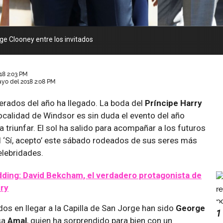
e Clooney entre los invitados
18 2:03 PM
ayo del 2018 2:08 PM
erados del año ha llegado. La boda del
Príncipe Harry
localidad de Windsor es sin duda el evento del año
 triunfar. El sol ha salido para acompañar a los futuros
l ‘Sí, acepto’ este sábado rodeados de sus seres más
elebridades.
ding: David Bekcham, el verdadero protagonista de
rry
dos en llegar a la Capilla de San Jorge han sido
George
1
sa
Amal
, quien ha sorprendido para bien con un