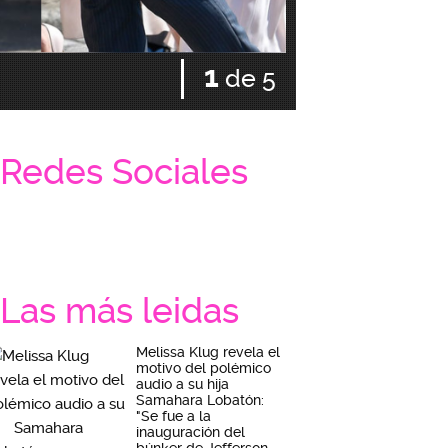
1
de 5
Redes Sociales
Las más leidas
Melissa Klug revela el
motivo del polémico
audio a su hija
Samahara Lobatón:
"Se fue a la
inauguración del
búnker de Jefferson