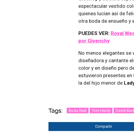
espectacular vestido col
quienes lucían así de fel
otra boda de ensueño y e
PUEDES VER:
Royal Wed
por Givenchy
No menos elegantes se 
diseñadora y cantante el
color y en diseño pero d
estuvieron presentes en
la del hijo menor de
Lady
Tags:
Boda Real
Tom Hardy
David Be
Compartir