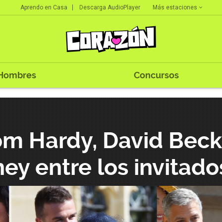
Más estaciones
Aprendo en Casa
Descarga AudioPlayer
Hombres
Concursos
om Hardy, David Bec
ey entre los invitado