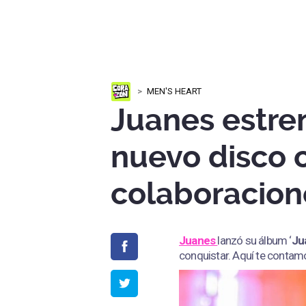
MEN'S HEART
Juanes estre
nuevo disco 
colaboracion
Juanes
lanzó su álbum ‘
Ju
conquistar. Aquí te contam