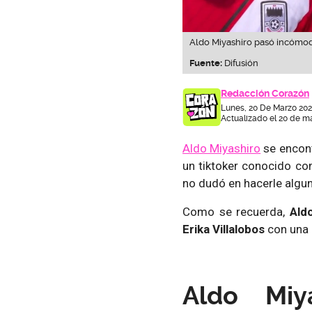
Aldo Miyashiro pasó incómod
Fuente:
Difusión
Redacción Corazón
Lunes, 20 De Marzo 202
Actualizado el 20 de ma
Aldo Miyashiro
se encont
un tiktoker conocido c
no dudó en hacerle algu
Como se recuerda,
Ald
Erika Villalobos
con una 
Aldo Miy