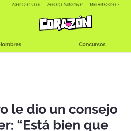
Más estaciones
Aprendo en Casa
Descarga AudioPlayer
Hombres
Concursos
o le dio un consejo
er: “Está bien que