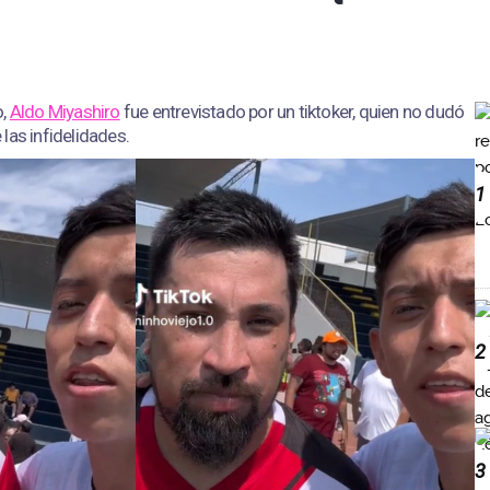
o,
Aldo Miyashiro
fue entrevistado por un tiktoker, quien no dudó
las infidelidades.
1
2
3