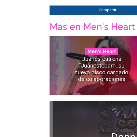
Compartir
Mas en Men's Heart
Men's Heart
Juanes estrena
“Juanesteban”, su
nuevo disco cargado
de colaboraciones