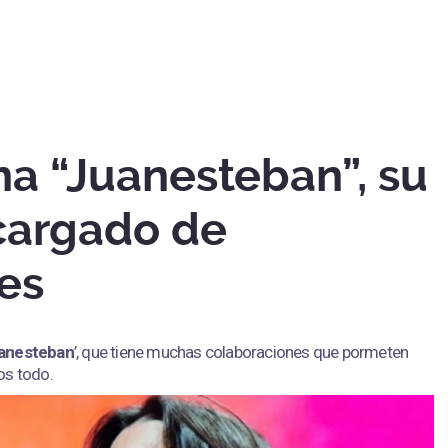
na “Juanesteban”, su
cargado de
es
anesteban
’, que tiene muchas colaboraciones que pormeten
os todo.