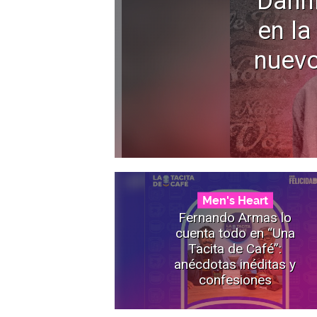
Dann
en la
nuevo
Men's Heart
Fernando Armas lo
cuenta todo en “Una
Tacita de Café”:
anécdotas inéditas y
confesiones