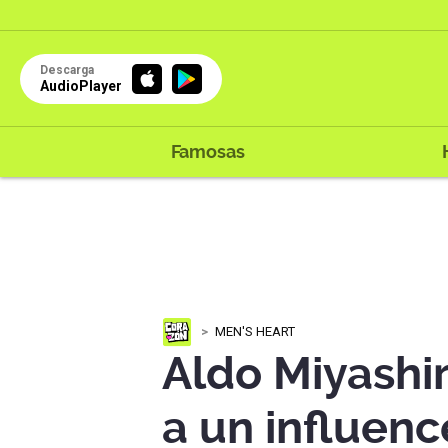
Descarga
AudioPlayer
Famosas
MEN'S HEART
Aldo Miyashir
a un influenc