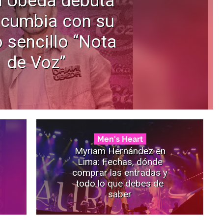
i Úbeda debuta
 cumbia con su
 sencillo “Nota
de Voz”
Men's Heart
Myriam Hernández en
Lima: Fechas, dónde
comprar las entradas y
todo lo que debes de
saber