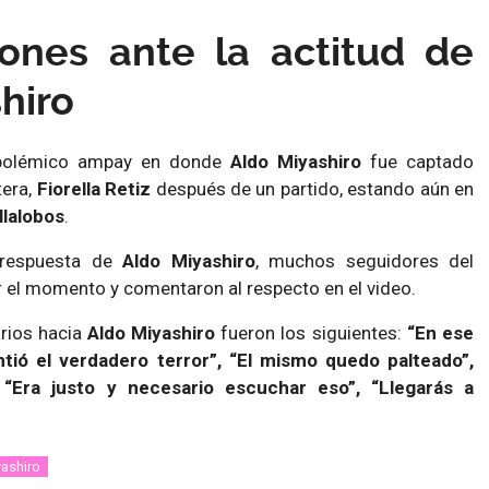
iones ante la actitud de
hiro
 polémico ampay en donde
Aldo Miyashiro
fue captado
tera,
Fiorella Retiz
después de un partido, estando aún en
llalobos
.
a respuesta de
Aldo Miyashiro
, muchos seguidores del
r el momento y comentaron al respecto en el video.
rios hacia
Aldo Miyashiro
fueron los siguientes:
“En ese
tió el verdadero terror”, “El mismo quedo palteado”,
, “Era justo y necesario escuchar eso”, “Llegarás a
ashiro