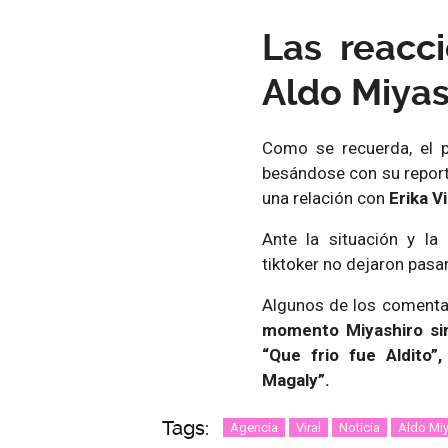
Las reacc
Aldo Miyas
Como se recuerda, el
besándose con su repor
una relación con
Erika Vi
Ante la situación y l
tiktoker no dejaron pasa
Algunos de los comenta
momento Miyashiro sin
“Que frio fue Aldito”
Magaly”.
Tags:
Agencia
Viral
Noticia
Aldo Miy