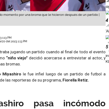
o momento por una broma que le hicieron después de un partido |
4
3 1:13 PM
rzo del 2023 1:13 PM
5
raba jugando un partido cuando al final de todo el evento
omo
“niño viejo”
decidió acercarse a entrevistar al actor, y
nas bromas.
o Miyashiro
le fue infiel luego de un partido de futbol a
de las reporteras de su programa,
Fiorella Retiz.
ashiro pasa incómodo