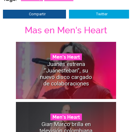
Compartir
Twitter
Mas en Men's Heart
Men's Heart
Juanes estrena
“Juanesteban”, su
nuevo disco cargado
de colaboraciones
Men's Heart
Gian Marco brilla en
televisión colombiana