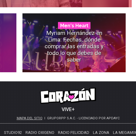
Men's Heart
Myriam Hernández en
Lima: Fechas, dónde
comprar las entradas y
todo lo que debes de
saber
VIVE+
MAPA DEL SITIO
GRUPORPP S.A.C. - LICENCIADO POR APDAYC
S
STUDIO92
RADIO OXIGENO
RADIO FELICIDAD
LA ZONA
LA MEGAMI