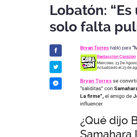
Lobatón: “Es
solo falta pul
Bryan Torres
habló para
“M
Redacción Corazón
Miércoles, 23 De Agosto
Actualizado el 23 de ag
Bryan Torres
se convirt
“saliditas” con
Samahara
La firme”,
el amigo de
J
influencer.
¿Qué dijo 
Samahara 