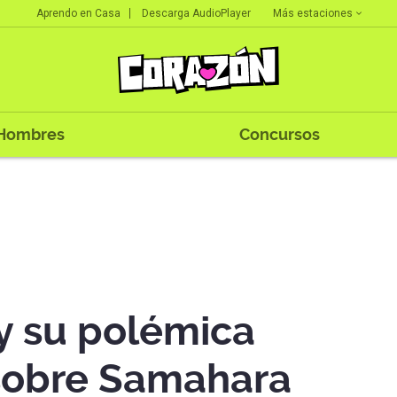
Más estaciones
Aprendo en Casa
Descarga AudioPlayer
Hombres
Concursos
 y su polémica
sobre Samahara