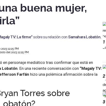
 una buena mujer,
irla”
agaly TV: La firme”
sobre su relación con
Samahara Lobatón.
1
 2023 12:25 PM
osto del 2023 12:25 PM
ió en personaje mediático tras confirmar que está en
 Lobatón
. En una reciente conversación con
“Magaly TV:
efferson Farfán
hizo una polémica afirmación sobre la
2
Bryan Torres sobre
Lobatón?
3