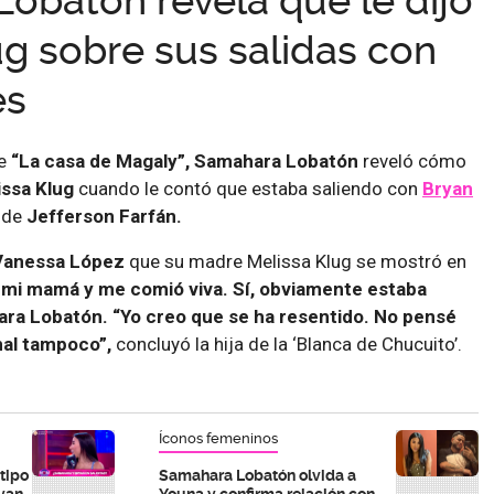
obatón revela qué le dijo
ug sobre sus salidas con
es
de
“La casa de Magaly”,
Samahara Lobatón
reveló cómo
ssa Klug
cuando le contó que estaba saliendo con
Bryan
 de
Jefferson Farfán.
anessa López
que su madre Melissa Klug se mostró en
 mi mamá y me comió viva. Sí, obviamente estaba
ra Lobatón. “Yo creo que se ha resentido. No pensé
mal tampoco”,
concluyó la hija de la ‘Blanca de Chucuito’.
Íconos femeninos
tipo
Samahara Lobatón olvida a
ryan
Youna y confirma relación con