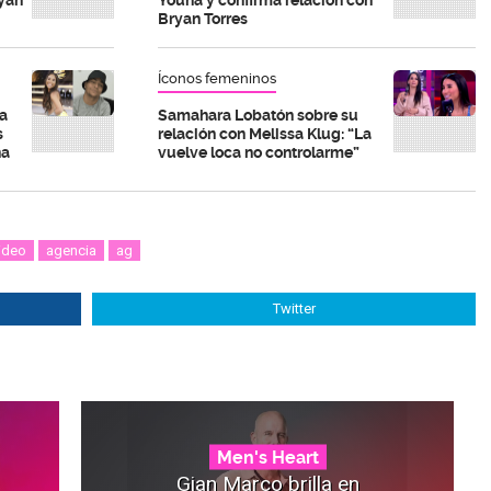
Bryan Torres
Íconos femeninos
a
Samahara Lobatón sobre su
s
relación con Melissa Klug: “La
na
vuelve loca no controlarme”
ideo
agencia
ag
Twitter
Men's Heart
Gian Marco brilla en