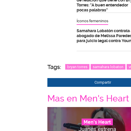
Torres: "A buen entendedor
pocas palabras"
Íconos femeninos
Samahara Lobatón contrata 
abogado de Melissa Parede
para juicio legal contra You
Tags:
bryan torres
samahara lobaton
v
Compartir
Mas en Men's Heart
Men's Heart
Juanes estrena