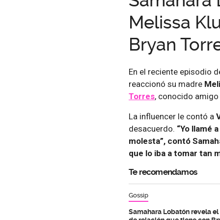
Samahara L
Melissa Kl
Bryan Torr
En el reciente episodio 
reaccionó su madre
Meli
Torres
, conocido amigo
La influencer le contó a
V
desacuerdo.
“Yo llamé a
molesta”, contó Samaha
que lo iba a tomar tan 
Te recomendamos
Gossip
Samahara Lobatón revela el 
de relación que tiene con B