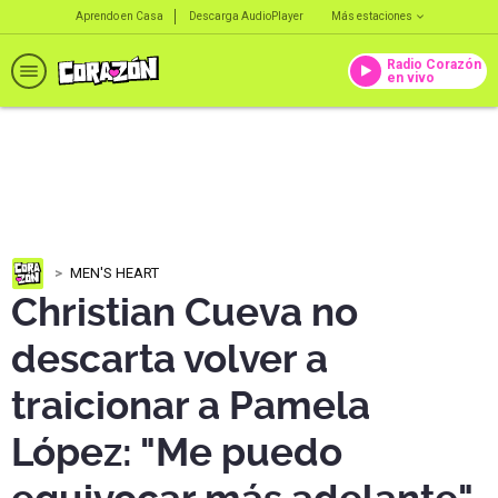
Aprendo en Casa
Descarga AudioPlayer
Más estaciones
Radio Corazón
en vivo
MEN'S HEART
Christian Cueva no
descarta volver a
traicionar a Pamela
López: "Me puedo