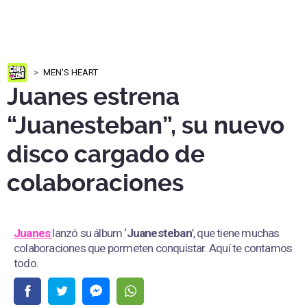
MEN'S HEART
Juanes estrena
“Juanesteban”, su nuevo
disco cargado de
colaboraciones
Juanes
lanzó su álbum ‘
Juanesteban
’, que tiene muchas
colaboraciones que pormeten conquistar. Aquí te contamos
todo.