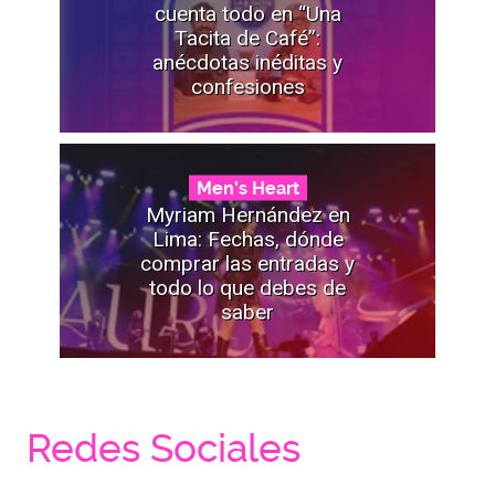
cuenta todo en “Una
Tacita de Café”:
anécdotas inéditas y
confesiones
Men's Heart
Myriam Hernández en
Lima: Fechas, dónde
comprar las entradas y
todo lo que debes de
saber
Redes Sociales