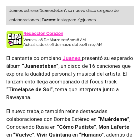
Juanes estrena “Juanesteban”, su nuevo disco cargado de
colaboraciones |
Fuente:
Instagram /@juanes
Redacción Corazón
Viernes, 06 De Marzo 2026 10:48 AM
Actualizado el 06 de marzo del 2026 11:07 AM
El cantante colombiano
Juanes
presentó su esperado
álbum
“Juanesteban”
, un disco de 16 canciones que
explora la dualidad personal y musical del artista. El
lanzamiento llega acompañado del focus track
“Timelapse de Sol”
, tema que interpreta junto a
Rawayana.
El nuevo trabajo también reúne destacadas
colaboraciones con Bomba Estéreo en
“Muérdeme”
,
Conociendo Rusia en
“Cómo Pudiste”
,
Mon Laferte
en
“Vuelve”
,
Vivir Quintana
en
“Humano”
, además de