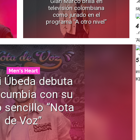
Gian Marco brilla en
televisión colombiana
como jurado en el
programa “A otro nivel”
4
5
Men's Heart
i Úbeda debuta
 cumbia con su
 sencillo “Nota
de Voz”