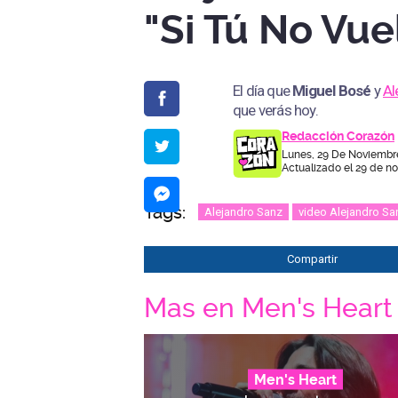
"Si Tú No Vue
El día que
Miguel Bosé
y
Al
que verás hoy.
Redacción Corazón
Lunes, 29 De Noviembr
Actualizado el 29 de n
Tags:
Alejandro Sanz
video Alejandro Sa
Compartir
Mas en Men's Heart
Men's Heart