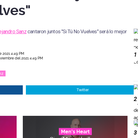
lves"
ejandro Sanz
cantaron juntos "Si Tú No Vuelves" será lo mejor
e 2021 4:49 PM
1
oviembre del 2021 4:49 PM
nz
Twitter
2
Men's Heart
3