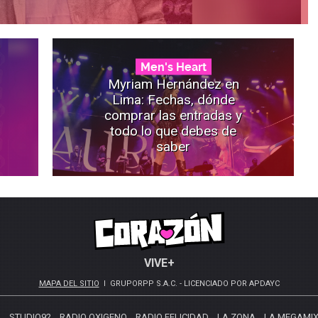
Men's Heart
Myriam Hernández en
Lima: Fechas, dónde
comprar las entradas y
todo lo que debes de
saber
VIVE+
MAPA DEL SITIO
GRUPORPP S.A.C. - LICENCIADO POR APDAYC
S
STUDIO92
RADIO OXIGENO
RADIO FELICIDAD
LA ZONA
LA MEGAMI