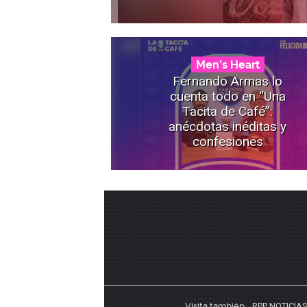
Men's Heart
Fernando Armas lo
cuenta todo en “Una
Tacita de Café”:
anécdotas inéditas y
confesiones
Visita también:
RPP NOTICIA