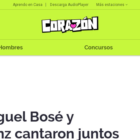
Más estaciones
Aprendo en Casa
Descarga AudioPlayer
Hombres
Concursos
guel Bosé y
nz cantaron juntos