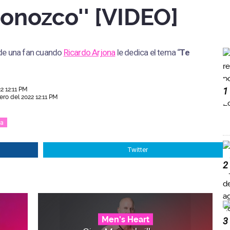
conozco'' [VIDEO]
de una fan cuando
Ricardo Arjona
le dedica el tema “
Te
2 12:11 PM
1
ero del 2022 12:11 PM
na
Twitter
2
Men's Heart
3