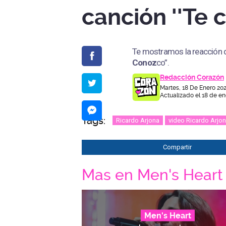
canción ''Te 
Te mostramos la reacción 
Conoz
co”.
Redacción Corazón
Martes, 18 De Enero 202
Actualizado el 18 de en
Tags:
Ricardo Arjona
video Ricardo Arjo
Compartir
Mas en Men's Heart
Men's Heart