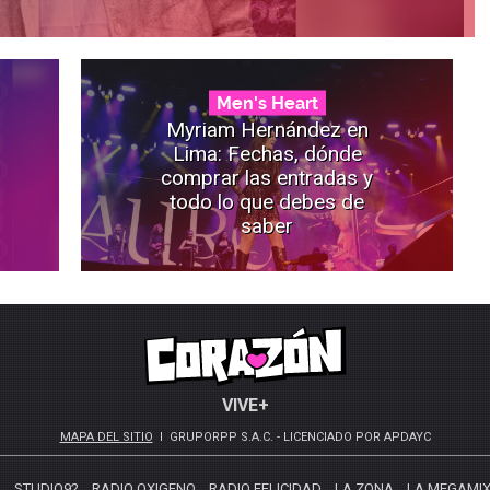
Men's Heart
Myriam Hernández en
Lima: Fechas, dónde
comprar las entradas y
todo lo que debes de
saber
VIVE+
MAPA DEL SITIO
GRUPORPP S.A.C. - LICENCIADO POR APDAYC
S
STUDIO92
RADIO OXIGENO
RADIO FELICIDAD
LA ZONA
LA MEGAMI