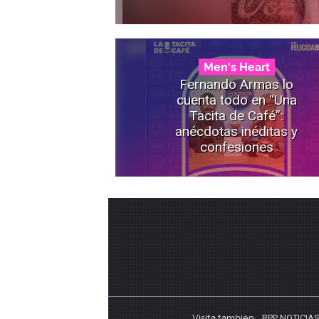
Men's Heart
Fernando Armas lo
cuenta todo en “Una
Tacita de Café”:
anécdotas inéditas y
confesiones
Visita también:
RPP NOTICIA