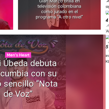
Gian Marco brilla en
televisión colombiana
como jurado en el
programa “A otro nivel”
4
5
Men's Heart
i Úbeda debuta
 cumbia con su
 sencillo “Nota
de Voz”