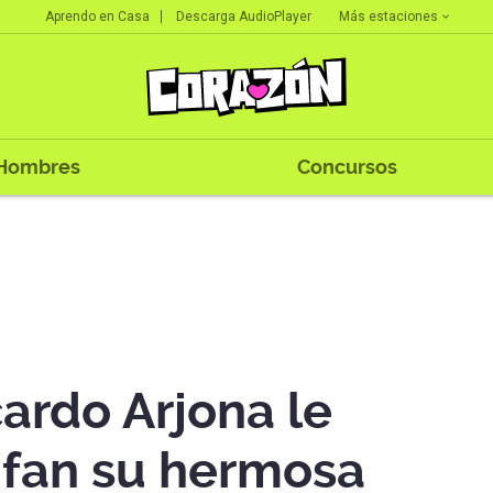
Más estaciones
Aprendo en Casa
Descarga AudioPlayer
Hombres
Concursos
cardo Arjona le
 fan su hermosa