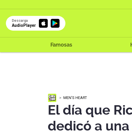
Descarga
AudioPlayer
Famosas
MEN'S HEART
El día que Ri
dedicó a una