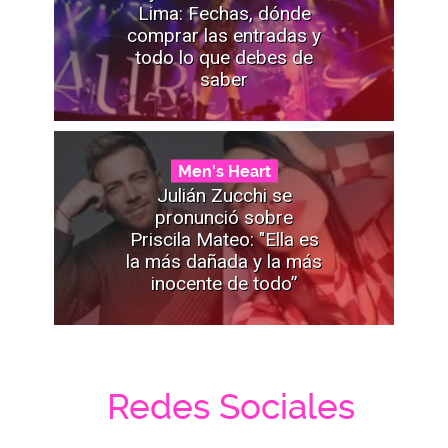
Lima: Fechas, dónde
comprar las entradas y
todo lo que debes de
saber
Men's Heart
Julián Zucchi se
pronunció sobre
Priscila Mateo: "Ella es
la más dañada y la más
inocente de todo”
Redes Sociales