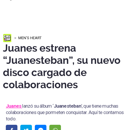
MEN'S HEART
Juanes estrena
“Juanesteban”, su nuevo
disco cargado de
colaboraciones
Juanes
lanzó su álbum ‘
Juanesteban
’, que tiene muchas
colaboraciones que pormeten conquistar. Aquí te contamos
todo.