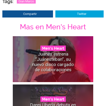
Tags:
Gian Marco
Compartir
Twitter
Mas en Men's Heart
Men's Heart
Juanes estrena
“Juanesteban”, su
nuevo disco cargado
de colaboraciones
Men's Heart
Danni Úbeda debuta en