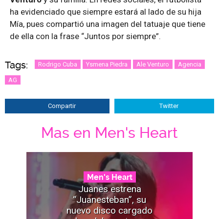
ha evidenciado que siempre estará al lado de su hija
Mía, pues compartió una imagen del tatuaje que tiene
de ella con la frase “Juntos por siempre”.
Tags:
Rodrigo Cuba
Ysmena Piedra
Ale Venturo
Agencia
AG
Compartir
Twitter
Mas en Men's Heart
Men's Heart
Juanes estrena
“Juanesteban”, su
nuevo disco cargado