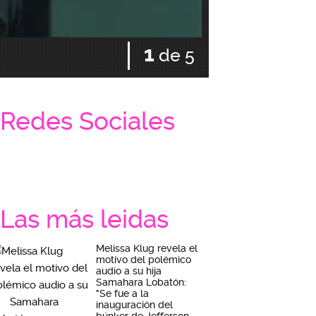
1
de 5
Gosling y Mendes con sus
Redes Sociales
Las más leidas
Melissa Klug revela el
motivo del polémico
audio a su hija
Samahara Lobatón:
"Se fue a la
inauguración del
búnker de Jefferson