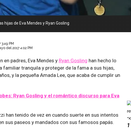
s hijas de Eva Mendes y Ryan Gosling
 3:49 PM
ayo del 2017 4:02 PM
on en padres, Eva Mendes y
Ryan Gosling
han hecho lo
a familiar tranquila y proteger de la fama a sus hijas,
ños, y la pequeña Amada Lee, que acaba de cumplir un
obes: Ryan Gosling y el romántico discurso para Eva
zi han tenido de vez en cuando suerte en sus intentos
as en sus paseos y mandados con sus famosos papás.
1