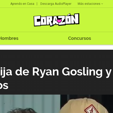
Más estaciones
Aprendo en Casa
Descarga AudioPlayer
Hombres
Concursos
ija de Ryan Gosling 
os