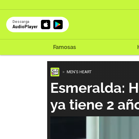
Descarga
AudioPlayer
Famosas
MEN'S HEART
Esmeralda: H
ya tiene 2 añ