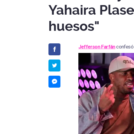
Yahaira Plase
huesos"
Jefferson Farfán
confesó 