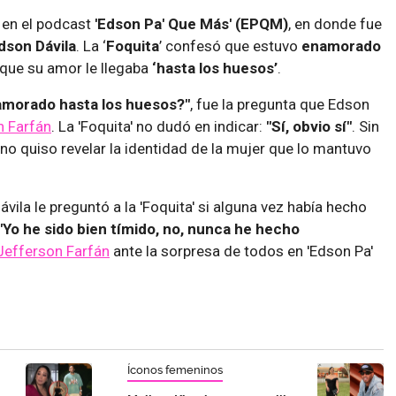
 en el podcast
'Edson Pa' Que Más' (EPQM)
, en donde fue
dson Dávila
. La ‘
Foquita
’ confesó que estuvo
enamorado
 que su amor le llegaba
‘hasta los huesos’
.
amorado hasta los huesos?"
, fue la pregunta que Edson
n Farfán
. La 'Foquita' no dudó en indicar:
"Sí, obvio sí"
. Sin
 no quiso revelar la identidad de la mujer que lo mantuvo
ila le preguntó a la 'Foquita' si alguna vez había hecho
"Yo he sido bien tímido, no, nunca he hecho
Jefferson Farfán
ante la sorpresa de todos en 'Edson Pa'
Íconos femeninos