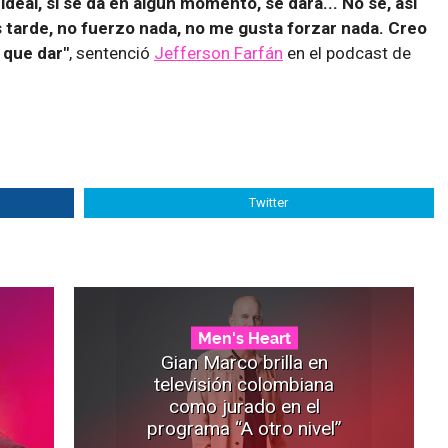
 ideal, si se da en algún momento, se dará... No sé, así
s tarde, no fuerzo nada, no me gusta forzar nada. Creo
 que dar"
, sentenció
Jefferson Farfán
en el podcast de
Twitter
Men's Heart
Gian Marco brilla en
televisión colombiana
como jurado en el
programa “A otro nivel”