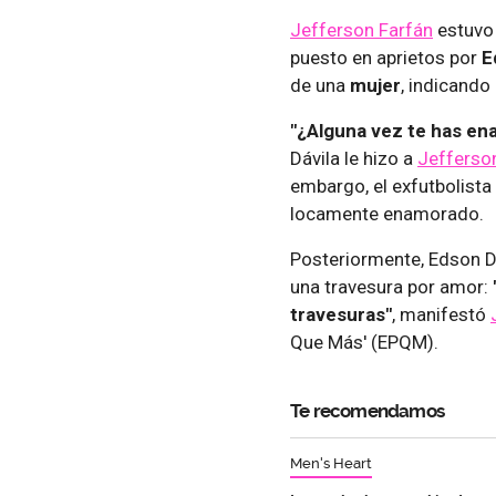
Jefferson Farfán
estuvo
puesto en aprietos por
E
de una
mujer
, indicando
"¿Alguna vez te has en
Dávila le hizo a
Jefferso
embargo, el exfutbolista
locamente enamorado.
Posteriormente, Edson Dáv
una travesura por amor:
travesuras"
, manifestó
Que Más' (EPQM).
Te recomendamos
Men's Heart