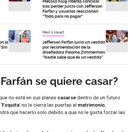
Melissa Klug intenta conciliar
tras perder juicio con Jefferson
Farfán y usuarios reaccionan:
“Todo para no pagar”
Men's Heart
on la
Jefferson Farfán lució un vestido
"Sin
por recomendación de la
diseñadora Paloma Zimmerman:
"Nadie sabe que es un vestido"
 Farfán se quiere casar?
que no está en sus planes
casarse
dentro de un futuro
‘
Foquita
’ no le cierra las puertas al
matrimonio
,
ndrá que hacerlo solo debido a que no le gusta forzar las