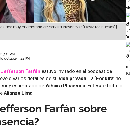
4
 estaba muy enamorado de Yahaira Plasencia?: "Hasta los huesos" |
24 3:11 PM
5
io del 2024 3:11 PM
?
Jefferson Farfán
estuvo invitado en el podcast de
reveló varios detalles de su
vida privada
. La ‘
Foquita
’ no
uvo muy enamorado de
Yahaira Plasencia
. Entérate todo lo
de
Alianza Lima
.
Jefferson Farfán sobre
asencia?