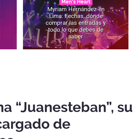
Men's Heart
Myriam Hernández en
Lima: Fechas, dónde
comprar las entradas y
todo lo que debes de
saber
na “Juanesteban”, su
cargado de