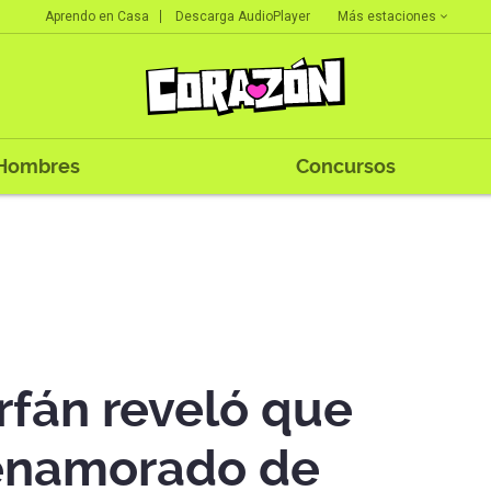
Más estaciones
Aprendo en Casa
Descarga AudioPlayer
Hombres
Concursos
rfán reveló que
enamorado de