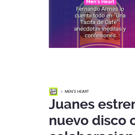
Men's Heart
Fernando Armas lo
cuenta todo en “Una
Tacita de Café”:
anécdotas inéditas y
confesiones
MEN'S HEART
Juanes estre
nuevo disco 