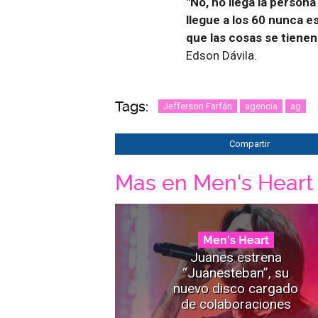
"No, no llega la persona
llegue a los 60 nunca e
que las cosas se tienen
Edson Dávila.
Tags:
Jefferson Farfán
agencia
ag
Compartir
Mas en Men's Heart
Men's Heart
Juanes estrena
“Juanesteban”, su
nuevo disco cargado
de colaboraciones