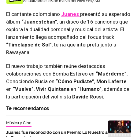
Actualizado el 06 de marzo del 2026 11:07 AM
El cantante colombiano
Juanes
presentó su esperado
álbum
“Juanesteban”
, un disco de 16 canciones que
explora la dualidad personal y musical del artista. El
lanzamiento llega acompañado del focus track
“Timelapse de Sol”
, tema que interpreta junto a
Rawayana.
El nuevo trabajo también reúne destacadas
colaboraciones con Bomba Estéreo en
“Muérdeme”
,
Conociendo Rusia en
“Cómo Pudiste”
,
Mon Laferte
en
“Vuelve”
,
Vivir Quintana
en
“Humano”
, además de
la participación del violinista
Davide Rossi.
Te recomendamos
Música y Cine
Juanes fue reconocido con un Premio Lo Nuestro a