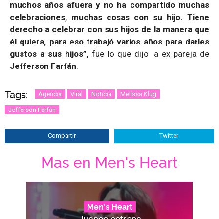
muchos años afuera y no ha compartido muchas
celebraciones, muchas cosas con su hijo. Tiene
derecho a celebrar con sus hijos de la manera que
él quiera, para eso trabajó varios años para darles
gustos a sus hijos”,
fue lo que dijo la ex pareja de
Jefferson Farfán
.
Tags:
Agencia
Viral
Noticia
Melissa Klug
Jefferson Farfán
Compartir
Twitter
Mas en Men's Heart
Men's Heart
Juanes estrena