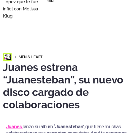
ella"
MEN'S HEART
Juanes estrena
“Juanesteban”, su nuevo
disco cargado de
colaboraciones
Juanes
lanzó su álbum ‘
Juanesteban
’, que tiene muchas