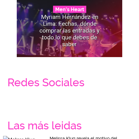
Men's Heart
Myriam Hernández en
Lima: Fechas, dónde
comprar las entradas y
todo lo que debes de
saber
Redes Sociales
Las más leidas
Melissa Klug revela el motivo del