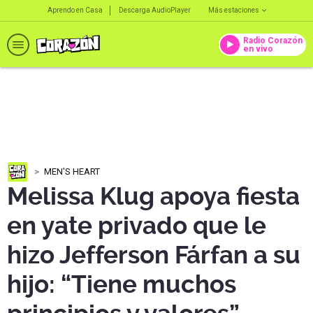
Aprendo en Casa
Descarga AudioPlayer
Más estaciones
Radio Corazón
en vivo
MEN'S HEART
Melissa Klug apoya fiesta
en yate privado que le
hizo Jefferson Fárfan a su
hijo: “Tiene muchos