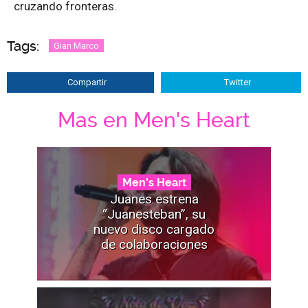
cruzando fronteras.
Tags:
Gian Marco
Compartir
Twitter
Mas en Men's Heart
Men's Heart
Juanes estrena
“Juanesteban”, su
nuevo disco cargado
de colaboraciones