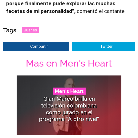
porque finalmente pude explorar las muchas
facetas de mi personalidad”,
comentó el cantante.
Tags:
Juanes
Compartir
Twitter
Mas en Men's Heart
Men's Heart
Gian Marco brilla en
televisión colombiana
como jurado en el
programa “A otro nivel”