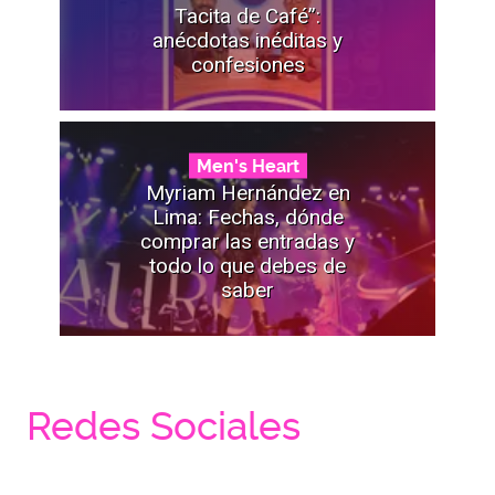
Tacita de Café”:
anécdotas inéditas y
confesiones
Men's Heart
Myriam Hernández en
Lima: Fechas, dónde
comprar las entradas y
todo lo que debes de
saber
Redes Sociales