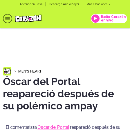
Aprendo en Casa
Descarga AudioPlayer
Más estaciones
Radio Corazón
en vivo
MEN'S HEART
Óscar del Portal
reapareció después de
su polémico ampay
El comentarista
Oscar del Portal
reapareció después de su