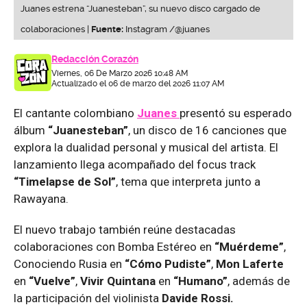
Juanes estrena “Juanesteban”, su nuevo disco cargado de
colaboraciones |
Fuente:
Instagram /@juanes
Redacción Corazón
Viernes, 06 De Marzo 2026 10:48 AM
Actualizado el 06 de marzo del 2026 11:07 AM
El cantante colombiano
Juanes
presentó su esperado
álbum
“Juanesteban”
, un disco de 16 canciones que
explora la dualidad personal y musical del artista. El
lanzamiento llega acompañado del focus track
“Timelapse de Sol”
, tema que interpreta junto a
Rawayana.
El nuevo trabajo también reúne destacadas
colaboraciones con Bomba Estéreo en
“Muérdeme”
,
Conociendo Rusia en
“Cómo Pudiste”
,
Mon Laferte
en
“Vuelve”
,
Vivir Quintana
en
“Humano”
, además de
la participación del violinista
Davide Rossi.