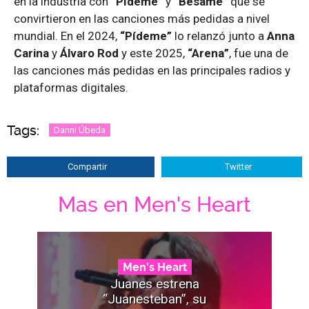
en la industria con
“Pídeme”
y
“Bésame”
que se
convirtieron en las canciones más pedidas a nivel
mundial. En el 2024,
“Pídeme”
lo relanzó junto a
Anna
Carina
y
Álvaro Rod
y este 2025,
“Arena”
, fue una de
las canciones más pedidas en las principales radios y
plataformas digitales.
Tags:
Danni Úbeda
Compartir
Twitter
Mas en Men's Heart
Men's Heart
Juanes estrena
“Juanesteban”, su