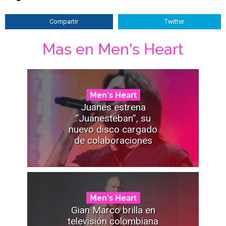
Compartir
Twitter
Mas en Men's Heart
Men's Heart
Juanes estrena
“Juanesteban”, su
nuevo disco cargado
de colaboraciones
Men's Heart
Gian Marco brilla en
televisión colombiana