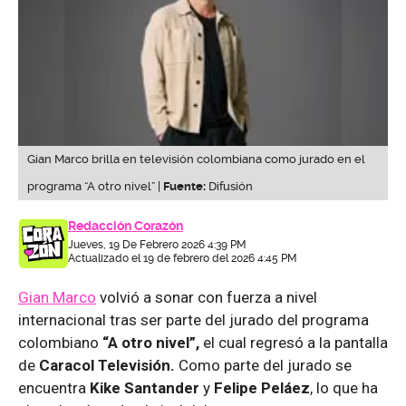
Gian Marco brilla en televisión colombiana como jurado en el
programa “A otro nivel” |
Fuente:
Difusión
Redacción Corazón
Jueves, 19 De Febrero 2026 4:39 PM
Actualizado el 19 de febrero del 2026 4:45 PM
Gian Marco
volvió a sonar con fuerza a nivel
internacional tras ser parte del jurado del programa
colombiano
“A otro nivel”,
el cual regresó a la pantalla
de
Caracol Televisión.
Como parte del jurado se
encuentra
Kike Santander
y
Felipe Peláez
, lo que ha