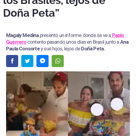
los Brasiles, lejos de
Doña Peta”
Magaly Medina
presentó un informe donde se ve a
Paolo
Guerrero
contento pasando unos días en Brasil junto a
Ana
Paula Consorte
y sus hijos, lejos de
Doña Peta.