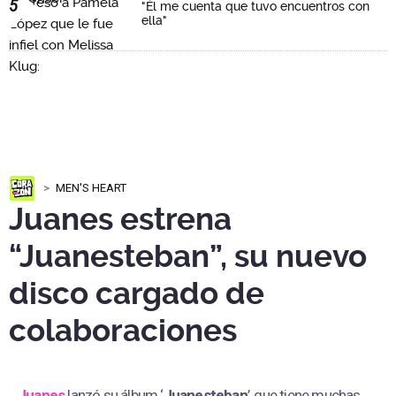
5
"Él me cuenta que tuvo encuentros con
ella"
MEN'S HEART
Juanes estrena
“Juanesteban”, su nuevo
disco cargado de
colaboraciones
Juanes
lanzó su álbum ‘
Juanesteban
’, que tiene muchas