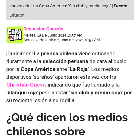
convocado a la Copa América: "Sin club y medio cojo" |
Fuente:
Difusión
Redacción Corazón
Martes, 18 De Junio 2024 10:57 AM
Actualizado el 18 de junio del 2024 10:57 AM
¡Durísimos! La
prensa chilena
viene criticando
duramente a la
selección peruana
de cara al duelo
por la
Copa América
ante
‘La Roja’
. Los medios
deportivos ‘sureños’ apuntaron esta vez contra
Christian Cueva
, indicando que fue llamado a la
‘
blanquirroja
’ pese a estar
‘sin club y medio cojo’
por
su reciente lesión a su rodilla.
¿Qué dicen los medios
chilenos sobre