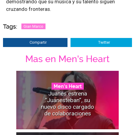
demostrando que su música y su talento siguen
cruzando fronteras.
Tags:
Gian Marco
Compartir
Twitter
Mas en Men's Heart
Men's Heart
Juanes estrena
“Juanesteban”, su
nuevo disco cargado
de colaboraciones