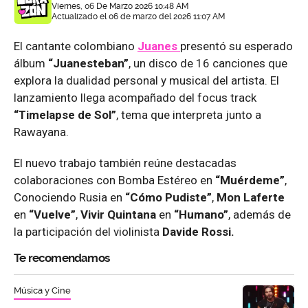
Viernes, 06 De Marzo 2026 10:48 AM
Actualizado el 06 de marzo del 2026 11:07 AM
El cantante colombiano
Juanes
presentó su esperado
álbum
“Juanesteban”
, un disco de 16 canciones que
explora la dualidad personal y musical del artista. El
lanzamiento llega acompañado del focus track
“Timelapse de Sol”
, tema que interpreta junto a
Rawayana.
El nuevo trabajo también reúne destacadas
colaboraciones con Bomba Estéreo en
“Muérdeme”
,
Conociendo Rusia en
“Cómo Pudiste”
,
Mon Laferte
en
“Vuelve”
,
Vivir Quintana
en
“Humano”
, además de
la participación del violinista
Davide Rossi.
Te recomendamos
Música y Cine