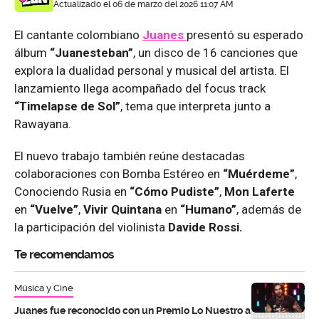
Actualizado el 06 de marzo del 2026 11:07 AM
El cantante colombiano
Juanes
presentó su esperado
álbum
“Juanesteban”
, un disco de 16 canciones que
explora la dualidad personal y musical del artista. El
lanzamiento llega acompañado del focus track
“Timelapse de Sol”
, tema que interpreta junto a
Rawayana.
El nuevo trabajo también reúne destacadas
colaboraciones con Bomba Estéreo en
“Muérdeme”
,
Conociendo Rusia en
“Cómo Pudiste”
,
Mon Laferte
en
“Vuelve”
,
Vivir Quintana
en
“Humano”
, además de
la participación del violinista
Davide Rossi.
Te recomendamos
Música y Cine
Juanes fue reconocido con un Premio Lo Nuestro a