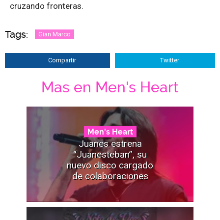
cruzando fronteras.
Tags:
Gian Marco
Compartir
Twitter
Mas en Men's Heart
Men's Heart
Juanes estrena
“Juanesteban”, su
nuevo disco cargado
de colaboraciones