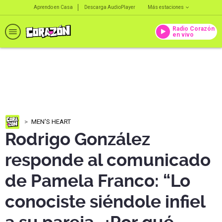
Aprendo en Casa
Descarga AudioPlayer
Más estaciones
Radio Corazón
en vivo
MEN'S HEART
Rodrigo González
responde al comunicado
de Pamela Franco: “Lo
conociste siéndole infiel