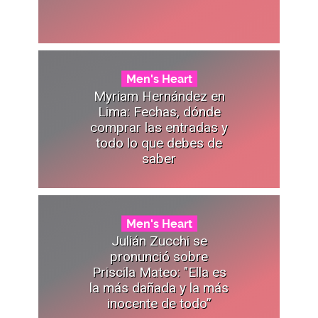
Men's Heart
Myriam Hernández en
Lima: Fechas, dónde
comprar las entradas y
todo lo que debes de
saber
Men's Heart
Julián Zucchi se
pronunció sobre
Priscila Mateo: "Ella es
la más dañada y la más
inocente de todo”