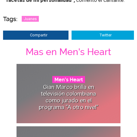
Tags:
Juanes
Compartir
Twitter
Mas en Men's Heart
Men's Heart
Gian Marco brilla en
televisión colombiana
como jurado en el
programa “A otro nivel”