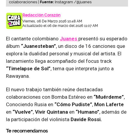
colaboraciones |
Fuente:
Instagram /@juanes
Redacción Corazón
Viernes, 06 De Marzo 2026 10:48 AM
Actualizado el 06 de marzo del 2026 11:07 AM
El cantante colombiano
Juanes
presentó su esperado
álbum
“Juanesteban”
, un disco de 16 canciones que
explora la dualidad personal y musical del artista. El
lanzamiento llega acompañado del focus track
“Timelapse de Sol”
, tema que interpreta junto a
Rawayana.
El nuevo trabajo también reúne destacadas
colaboraciones con Bomba Estéreo en
“Muérdeme”
,
Conociendo Rusia en
“Cómo Pudiste”
,
Mon Laferte
en
“Vuelve”
,
Vivir Quintana
en
“Humano”
, además de
la participación del violinista
Davide Rossi.
Te recomendamos