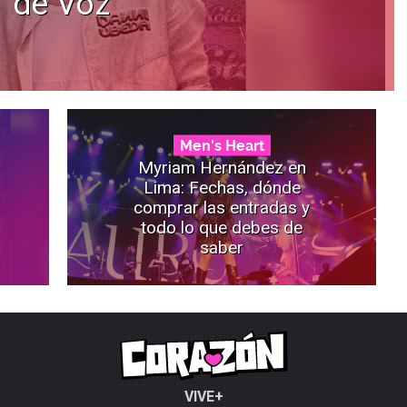
de Voz”
Men's Heart
Myriam Hernández en
Lima: Fechas, dónde
comprar las entradas y
todo lo que debes de
saber
VIVE+