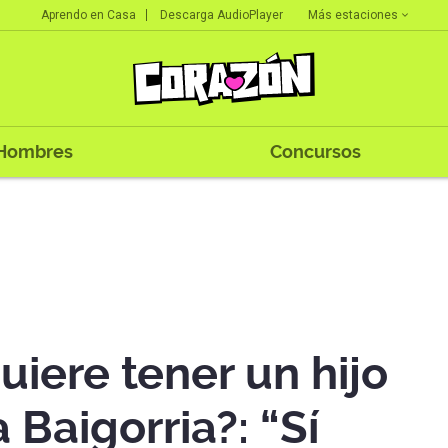
Más estaciones
Aprendo en Casa
Descarga AudioPlayer
Hombres
Concursos
uiere tener un hijo
 Baigorria?: “Sí