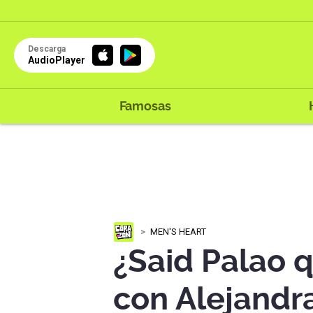
Descarga
AudioPlayer
Famosas
MEN'S HEART
¿Said Palao q
con Alejandra