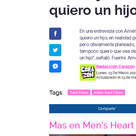
quiero un hij
En una entrevista con Améric
quiero un hijo, en realidad p
pero obviamente planeado, 
tampoco quiero que sea de 
un hijo”, señaló. Fuente: A
Redacción Corazón
Lunes, 13 De Marzo 202
Actualizado el 13 de ma
Tags:
Said Palao
video Said Palao
Compartir
Mas en Men's Heart