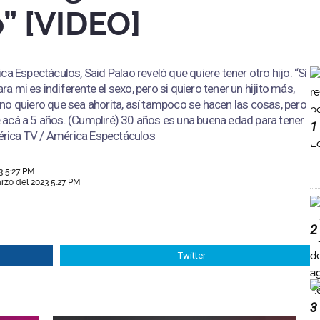
o” [VIDEO]
a Espectáculos, Said Palao reveló que quiere tener otro hijo. “Sí
ara mi es indiferente el sexo, pero si quiero tener un hijito más,
no quiero que sea ahorita, así tampoco se hacen las cosas, pero
acá a 5 años. (Cumpliré) 30 años es una buena edad para tener
1
mérica TV / América Espectáculos
3 5:27 PM
rzo del 2023 5:27 PM
2
Twitter
3