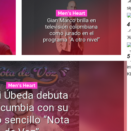
Men's Heart
Gian Marco brilla en
4
televisión colombiana
como jurado en el
programa “A otro nivel”
5
Men's Heart
i Úbeda debuta
 cumbia con su
 sencillo “Nota