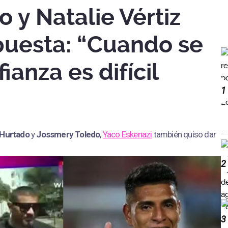
 y Natalie Vértiz
puesta: “Cuando se
ianza es difícil
1
 Hurtado
y
Jossmery Toledo
,
Yaco Eskenazi
también quiso dar
2
3