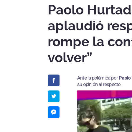
Paolo Hurtado
aplaudió res
rompe la conf
volver”
Ante la polémica por
Paolo
su opinión al respecto.