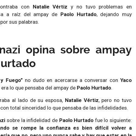
ontraba con
Natalie Vértiz
y no tuvo problemas en
nsa a raíz del ampay de
Paolo Hurtado
, dejando muy
por sus palabras.
nazi opina sobre ampay
Hurtado
 y Fuego”
no dudo en acercarse a conversar con
Yaco
 era lo que pensaba del ampay de
Paolo Hurtado
.
traba al lado de su esposa,
Natalie Vértiz
, pero no tuvo
on total sinceridad lo que pensaba de las infidelidades.
zi
sobre la infidelidad de
Paolo Hurtado
fue lo siguiente:
do se rompe la confianza es bien difícil volver a
eería que no, pero uno nunca sabe y hay que estar en la