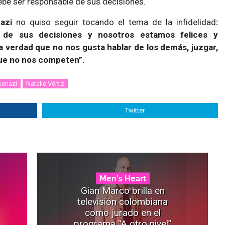
be ser responsable de sus decisiones.
azi
no quiso seguir tocando el tema de la infidelidad
:
de sus decisiones y nosotros estamos felices y
a verdad que no nos gusta hablar de los demás, juzgar,
ue no nos competen”.
kenazi
Natalie Vértiz
Twitter
Men's Heart
Gian Marco brilla en
televisión colombiana
como jurado en el
programa “A otro nivel”