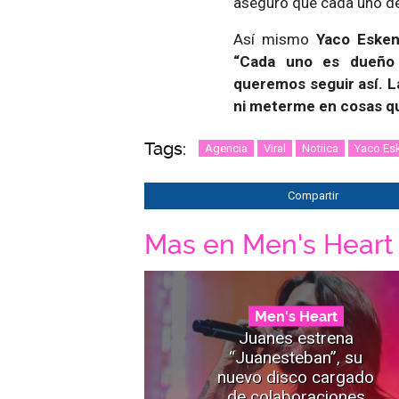
aseguró que cada uno de
Así mismo
Yaco Esken
“Cada uno es dueño 
queremos seguir así. L
ni meterme en cosas q
Tags:
Agencia
Viral
Notiica
Yaco Es
Compartir
Mas en Men's Heart
Men's Heart
Juanes estrena
“Juanesteban”, su
nuevo disco cargado
de colaboraciones