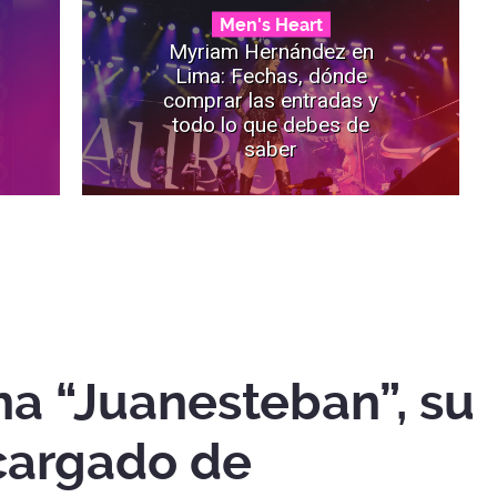
Men's Heart
Myriam Hernández en
Lima: Fechas, dónde
comprar las entradas y
todo lo que debes de
saber
na “Juanesteban”, su
cargado de