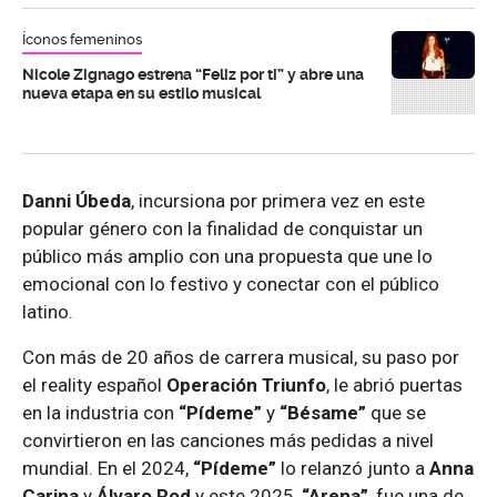
Íconos femeninos
Nicole Zignago estrena “Feliz por ti” y abre una
nueva etapa en su estilo musical
Danni Úbeda
, incursiona por primera vez en este
popular género con la finalidad de conquistar un
público más amplio con una propuesta que une lo
emocional con lo festivo y conectar con el público
latino.
Con más de 20 años de carrera musical, su paso por
el reality español
Operación Triunfo
, le abrió puertas
en la industria con
“Pídeme”
y
“Bésame”
que se
convirtieron en las canciones más pedidas a nivel
mundial. En el 2024,
“Pídeme”
lo relanzó junto a
Anna
Carina
y
Álvaro Rod
y este 2025,
“Arena”
, fue una de