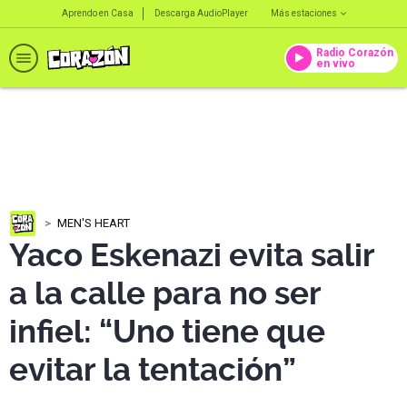
Aprendo en Casa
Descarga AudioPlayer
Más estaciones
Radio Corazón
en vivo
MEN'S HEART
Yaco Eskenazi evita salir
a la calle para no ser
infiel: “Uno tiene que
evitar la tentación”