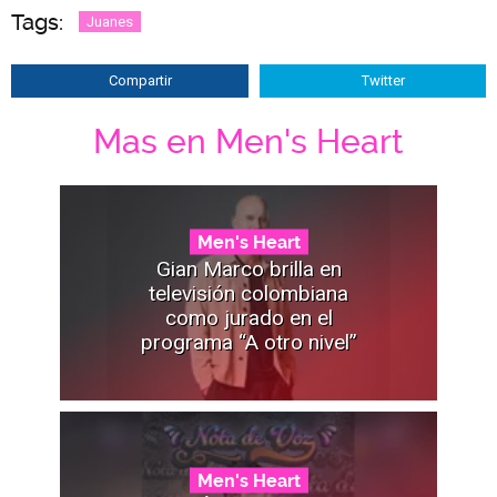
Tags:
Juanes
Compartir
Twitter
Mas en Men's Heart
Men's Heart
Gian Marco brilla en
televisión colombiana
como jurado en el
programa “A otro nivel”
Men's Heart