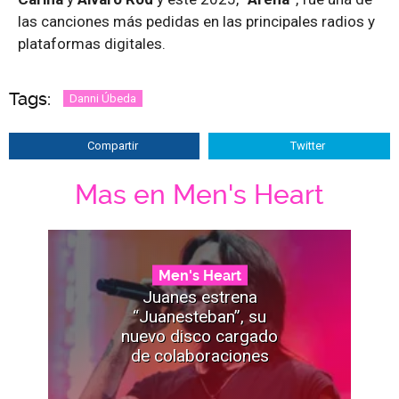
las canciones más pedidas en las principales radios y
plataformas digitales.
Tags:
Danni Úbeda
Compartir
Twitter
Mas en Men's Heart
Men's Heart
Juanes estrena
“Juanesteban”, su
nuevo disco cargado
de colaboraciones