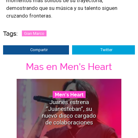
momentos más sólidos de su trayectoria,
demostrando que su música y su talento siguen
cruzando fronteras.
Tags:
Gian Marco
Compartir
Twitter
Mas en Men's Heart
Men's Heart
Juanes estrena
“Juanesteban”, su
nuevo disco cargado
de colaboraciones