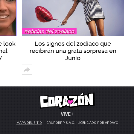
noticias del zodiaco
e look
Los signos del zodiaco que
nal
recibirán una grata sorpresa en
V
Junio
VIVE+
MAPA DEL SITIO
GRUPORPP S.A.C. - LICENCIADO POR APDAYC