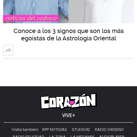
noticias del zodiaco
Conoce a los 3 signos que son los más
egoístas de la Astrología Oriental
VIVE+
Visita también:
RPP NOTICIAS
STUDIO92
RADIO OXIGENO
RADIO FELICIDAD
LA ZONA
LA MEGAMIX
AUDIOPLAYER