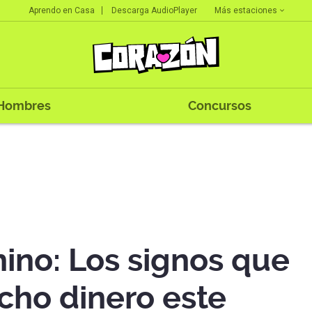
Más estaciones
Aprendo en Casa
Descarga AudioPlayer
Hombres
Concursos
ino: Los signos que
cho dinero este