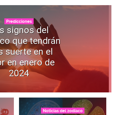
Predicciones
s signos del
co que tendrán
 suerte en el
r en enero de
2024
Noticias del zodiaco