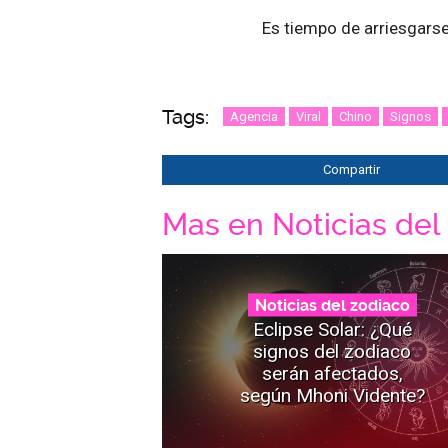
Es tiempo de arriesgarse
Tags:
Agencia
Viral
Chino
Signos
Compartir
Mas en Noticias del
Noticias del zodiaco
Eclipse Solar: ¿Qué
signos del zodiaco
serán afectados,
según Mhoni Vidente?