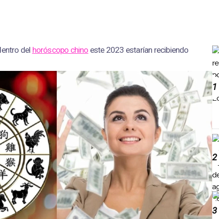
dentro del
horóscopo chino
este 2023 estarían recibiendo
1
2
3