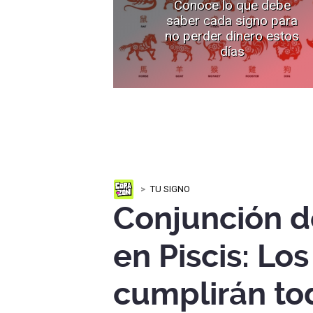
Conoce lo que debe
saber cada signo para
no perder dinero estos
días
TU SIGNO
Conjunción d
en Piscis: Lo
cumplirán to