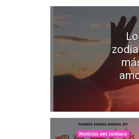
Lo
zodia
más
amo
Noticias del zodiaco