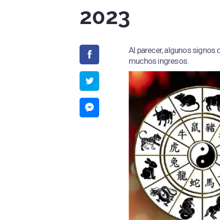
2023
Al parecer, algunos signos 
muchos ingresos.