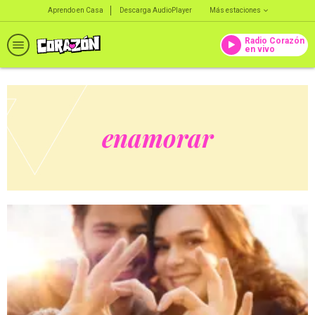
Aprendo en Casa
Descarga AudioPlayer
Más estaciones
Radio Corazón
en vivo
enamorar