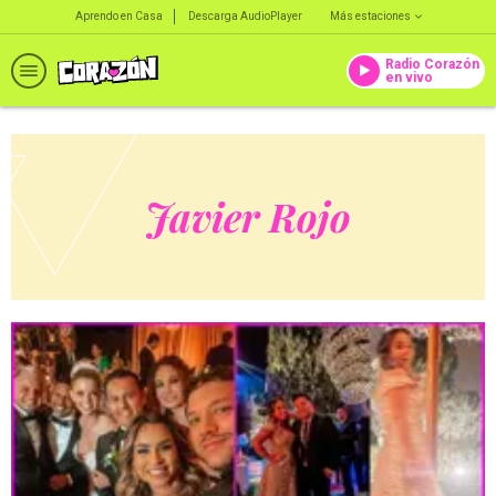
Aprendo en Casa
Descarga AudioPlayer
Más estaciones
Radio Corazón
en vivo
Javier Rojo