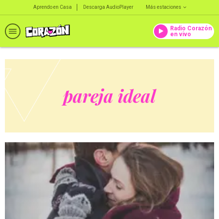
Aprendo en Casa
Descarga AudioPlayer
Más estaciones
Radio Corazón
en vivo
pareja ideal