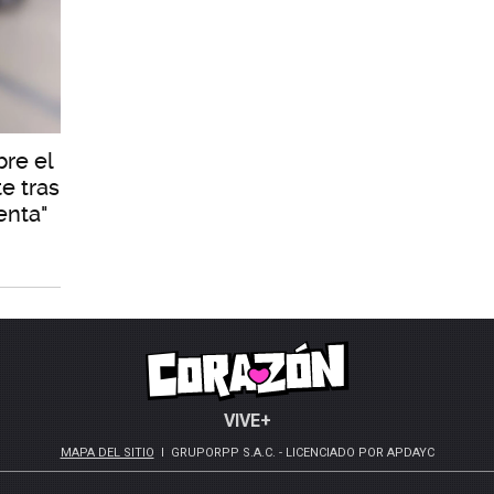
re el
e tras
enta"
VIVE+
MAPA DEL SITIO
GRUPORPP S.A.C. - LICENCIADO POR APDAYC