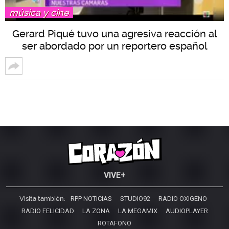
música y cine
Gerard Piqué tuvo una agresiva reacción al
ser abordado por un reportero español
VIVE+
Visita también:
RPP NOTICIAS
STUDIO92
RADIO OXIGENO
RADIO FELICIDAD
LA ZONA
LA MEGAMIX
AUDIOPLAYER
ROTAFONO