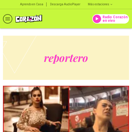
Aprendo en Casa
Descarga AudioPlayer
Más estaciones
Radio Corazón
en vivo
reportero