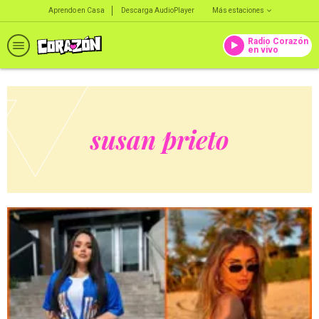
Aprendo en Casa
Descarga AudioPlayer
Más estaciones
Radio Corazón
en vivo
susan prieto