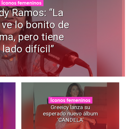
Íconos femeninos
dy Ramos: “La
 ve lo bonito de
ama, pero tiene
 lado difícil”
Íconos femeninos
Greeicy lanza su
esperado nuevo álbum
‘CANDELA’