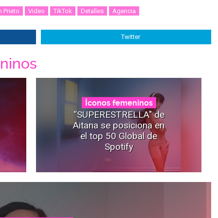
 Prieto
Video
TikTok
Detalles
Agencia
Twitter
ninos
Íconos femeninos
“SUPERESTRELLA" de
Aitana se posiciona en
el top 50 Global de
Spotify