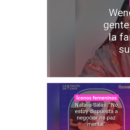
Wen
gente
la f
su
Íconos femeninos
Natalia Salas: “No
estoy dispuesta a
negociar mi paz
mental”