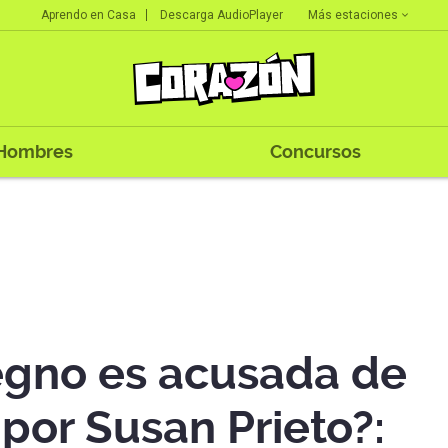
Más estaciones
Aprendo en Casa
Descarga AudioPlayer
Hombres
Concursos
egno es acusada de
 por Susan Prieto?: