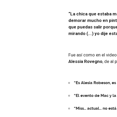
“La chica que estaba ma
demorar mucho en pintar
que puedas salir porqu
mirando (...) yo dije es
Fue así como en el vide
Alessia Rovegno
, de al
“Es Alesia Robeson, es
“El evento de Mac y la
“Miss... actual... no es