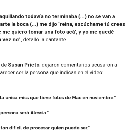
quillando todavía no terminaba (...) no se van a
te la boca (...) me dijo ‘reina, escúchame tú crees
e me quiero tomar una foto acá’, y yo me quedé
ta vez no”,
detalló la cantante.
o de
Susan Prieto
, dejaron comentarios acusaron a
 parecer ser la persona que indican en el video:
 la única miss que tiene fotos de Mac en noviembre.”
 persona será Alessia.”
tá tan difícil de procesar quien puede ser.”