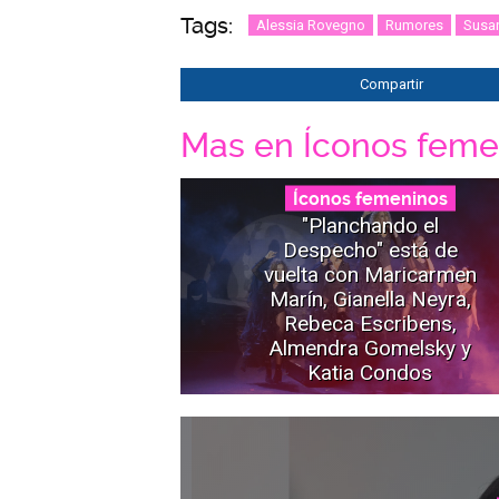
Tags:
Alessia Rovegno
Rumores
Susan
Compartir
Mas en Íconos feme
Íconos femeninos
"Planchando el
Despecho" está de
vuelta con Maricarmen
Marín, Gianella Neyra,
Rebeca Escribens,
Almendra Gomelsky y
Katia Condos