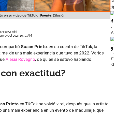
o en su video de TikTok. |
Fuente:
Difusión
4
023 10:51 AM
brero del 2023 10:51 AM
e compartió
Susan Prieto
, en su cuenta de TikTok, la
5
time’ de una mala experiencia que tuvo en 2022. Varios
fue
Alesia Rovegno
, de quién se estuvo hablando.
con exactitud?
an Prieto
en TikTok se volvió viral, después que la artista
o una mala experiencia en un evento de maquillaje, que