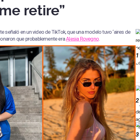
me retire”
 señaló en un video de TikTok, que una modelo tuvo ‘aires de
cionaron que probablemente era
Alesia Rovegno
.
1
2
3