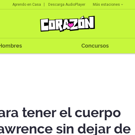
Más estaciones
Aprendo en Casa
Descarga AudioPlayer
Hombres
Concursos
para tener el cuerpo
awrence sin dejar de