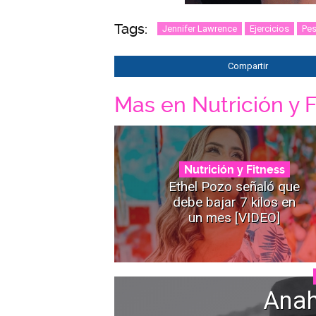
Tags:
Jennifer Lawrence
Ejercicios
Pe
Compartir
Mas en Nutrición y F
Nutrición y Fitness
Ethel Pozo señaló que
debe bajar 7 kilos en
un mes [VIDEO]
Anah