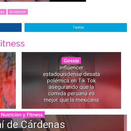
sas
Bodytech
Twitter
itness
Gossip
Influencer
estadounidense desata
polémica en Tik Tok
asegurando que la
comida peruana es
mejor que la mexicana
Nutrición y Fitness
í de Cárdenas