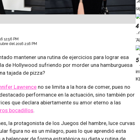
4
16 12:56 PM
tubre del 2016 2:16 PM
tado mantener una rutina de ejercicios para lograr esa
5
ella de Hollywood sufriendo por morder una hamburguesa
una tajada de pizza?
nnifer Lawrence
no se limita a la hora de comer, pues no
 destacado performance en la actuación, sino también por
rices que declara abiertamente su amor eterno a las
tros bocadillos
.
es, la protagonista de los Juegos del hambre, luce curvas
ular figura no es un milagro, pues lo que aprendió esta
s a balancear de forma estratégica su dieta y rutina de