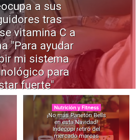
eocupa a sus
uidores tras
se vitamina C a
na "Para ayudar
bir mi sistema
nológico para
star fuerte"
Nutrición y Fitness
¡No más Panetón Bells
en esta Navidad!
Indecopi retiró del
mercado marcas