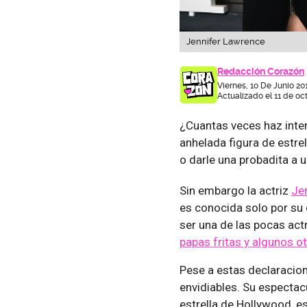
Jennifer Lawrence
Redacción Corazón
Viernes, 10 De Junio 20
Actualizado el 11 de oc
¿Cuantas veces haz inten
anhelada figura de estr
o darle una probadita a 
Sin embargo la actriz
Je
es conocida solo por su
ser una de las pocas act
papas fritas y algunos o
Pese a estas declaracion
envidiables. Su espectac
estrella de Hollywood, e