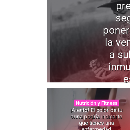
pr
seg
poner
la ve
a su
inmu
e
Nutrición y Fitness
¡Atento! El color de tu
orina podría indicarte
que tienes una
enfermedad