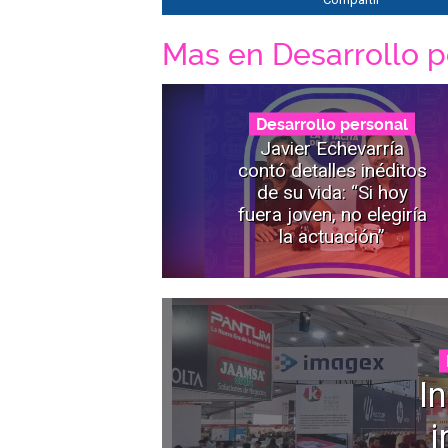
Mas en Desarrollo p
Desarrollo personal
Javier Echevarría
contó detalles inéditos
de su vida: “Si hoy
fuera joven, no elegiría
la actuación”
I
i