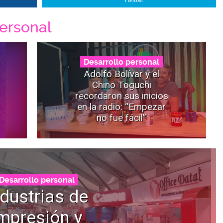
ersonal
Desarrollo personal
Adolfo Bolívar y el
Chino Toguchi
recordaron sus inicios
en la radio: “Empezar
no fue fácil”
Desarrollo personal
ndustrias de
mpresión y