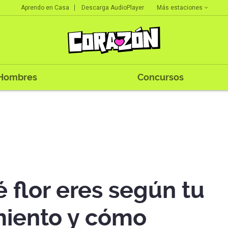
Más estaciones
Aprendo en Casa
Descarga AudioPlayer
Hombres
Concursos
 flor eres según tu
miento y cómo