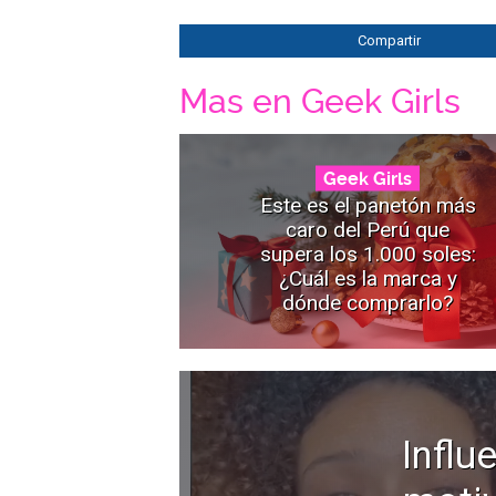
Compartir
Mas en Geek Girls
Geek Girls
Este es el panetón más
caro del Perú que
supera los 1.000 soles:
¿Cuál es la marca y
dónde comprarlo?
Influ