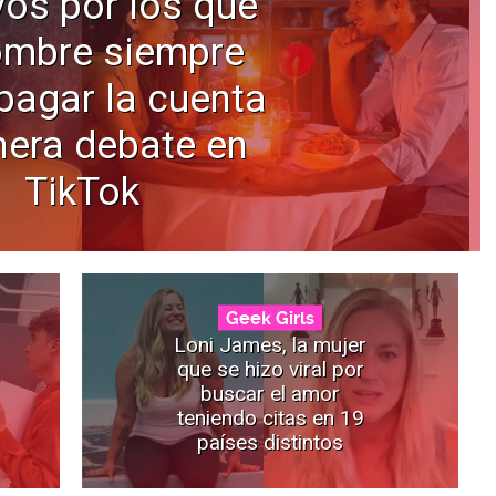
os por los que
ombre siempre
pagar la cuenta
nera debate en
TikTok
Geek Girls
Loni James, la mujer
que se hizo viral por
buscar el amor
teniendo citas en 19
países distintos