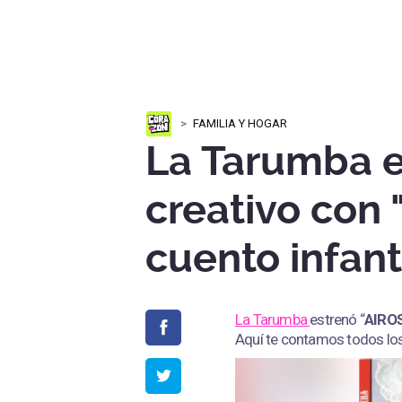
FAMILIA Y HOGAR
La Tarumba e
creativo con 
cuento infant
La Tarumba
estrenó “
AIRO
Aquí te contamos todos los