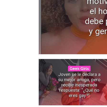
motiv
el h
debe 
y ge
Geek Girls
Joven se le declara a
su mejor amiga, pero
recibe inesperada
respuesta: “¿Qué no
eres gay?”