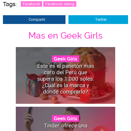
Tags:
Facebook
Facebook dating
Compartir
Twitter
Mas en Geek Girls
Geek Girls
Este es el panetón más
caro del Perú que
supera los 1.000 soles:
¿Cuál es la marca y
dónde comprarlo?
Geek Girls
Tinder ofrece una