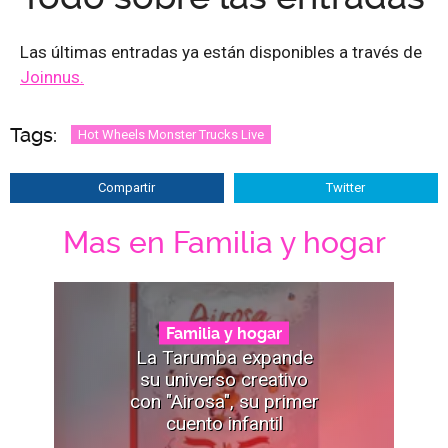
Las últimas entradas ya están disponibles a través de
Joinnus.
Tags:
Hot Wheels Monster Trucks Live
Compartir
Twitter
Mas en Familia y hogar
Familia y hogar
La Tarumba expande
su universo creativo
con "Airosa", su primer
cuento infantil