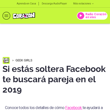
Aprendo en Casa
Descarga AudioPlayer
Más estaciones
Radio Corazón
en vivo
GEEK GIRLS
Si estás soltera Facebook
te buscará pareja en el
2019
Conoce todos los detalles de cómo
Facebook
te ayudará a