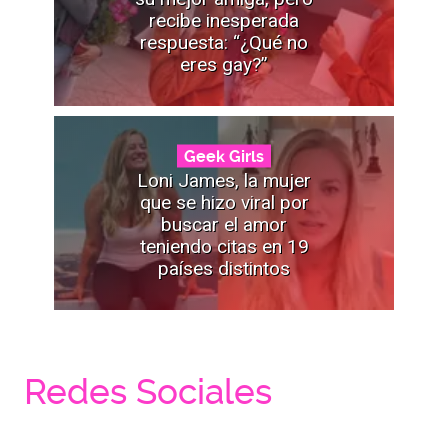
recibe inesperada
respuesta: “¿Qué no
eres gay?”
Geek Girls
Loni James, la mujer
que se hizo viral por
buscar el amor
teniendo citas en 19
países distintos
Redes Sociales