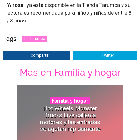
"Airosa"
ya está disponible en la Tienda Tarumba y su
lectura es recomendada para niños y niñas de entre 3
y 8 años.
Tags:
La Tarumba
Compartir
Twitter
Mas en Familia y hogar
Familia y hogar
Hot Wheels Monster
Trucks Live calienta
motores y las entradas
se agotan rápidamente