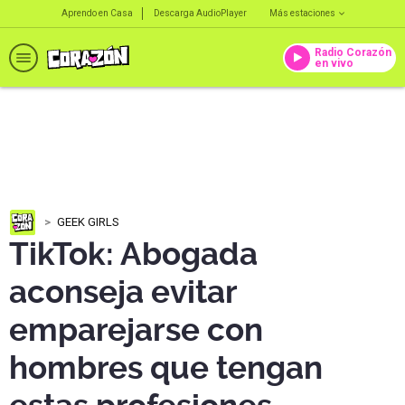
Aprendo en Casa
Descarga AudioPlayer
Más estaciones
Radio Corazón
en vivo
GEEK GIRLS
TikTok: Abogada
aconseja evitar
emparejarse con
hombres que tengan