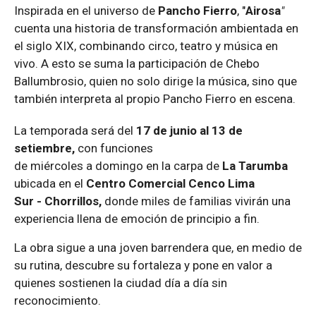
Inspirada en el universo de
Pancho Fierro
, "
Airosa
"
cuenta una historia de transformación ambientada en
el siglo XIX, combinando circo, teatro y música en
vivo. A esto se suma la participación de Chebo
Ballumbrosio, quien no solo dirige la música, sino que
también interpreta al propio Pancho Fierro en escena.
La temporada
será
d
el
1
7
de
junio al 13 de
setiembre
,
con funciones
de
miércoles
a
domingo
en
la carpa de
La Tarumba
ubicada
en el
Centro
Comercial Cenco Lima
Sur
-
Chorrillos
,
d
onde miles de familias vivirán una
experiencia llena de emoción de principio a fin.
La obra sigue a una joven barrendera que, en medio de
su rutina, descubre su fortaleza y pone en valor a
quienes sostienen la ciudad día a día sin
reconocimiento.