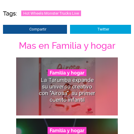
Tags:
Hot Wheels Monster Trucks Live
Compartir
Twitter
Mas en Familia y hogar
Familia y hogar
La Tarumba expande
su universo creativo
con "Airosa", su primer
cuento infantil
Familia y hogar