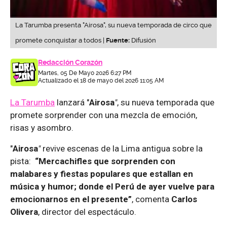
La Tarumba presenta "Airosa", su nueva temporada de circo que
promete conquistar a todos |
Fuente:
Difusión
Redacción Corazón
Martes, 05 De Mayo 2026 6:27 PM
Actualizado el 18 de mayo del 2026 11:05 AM
La Tarumba
lanzará "
Airosa
"
, su nueva temporada que
promete sorprender con una mezcla de emoción,
risas y asombro.
"
Airosa
"
revive escenas de la Lima antigua sobre la
pista:
“Mercachifles que sorprenden con
malabares y fiestas populares que estallan en
música y humor; donde el Perú de ayer vuelve para
emocionarnos en el presente”
, comenta
Carlos
Olivera
, director del espectáculo.