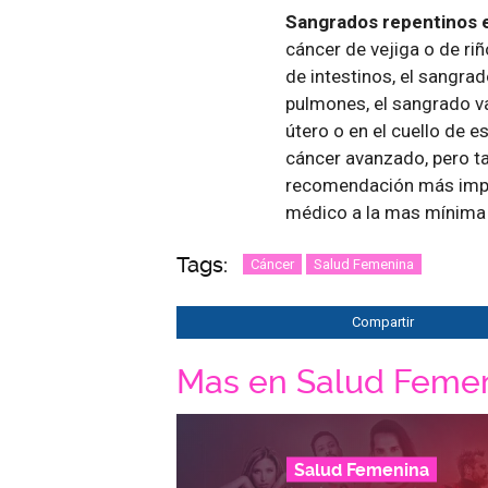
Sangrados repentinos e
cáncer de vejiga o de ri
de intestinos, el sangra
pulmones, el sangrado v
útero o en el cuello de e
cáncer avanzado, pero t
recomendación más impor
médico a la mas mínima 
Tags:
Cáncer
Salud Femenina
Compartir
Mas en Salud Feme
Salud Femenina