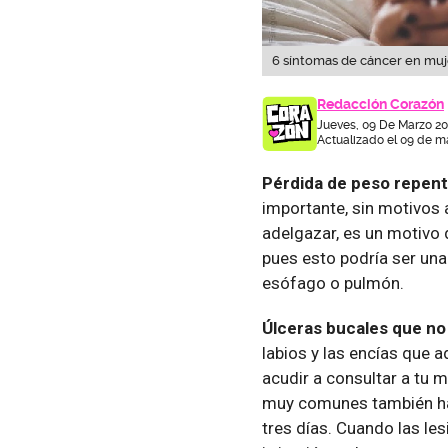
6 síntomas de cáncer en m
Redacción Corazón
Jueves, 09 De Marzo 20
Actualizado el 09 de ma
Pérdida de peso repent
importante, sin motivos 
adelgazar, es un motivo 
pues esto podría ser una
esófago o pulmón.
Úlceras bucales que no
labios y las encías qu
acudir a consultar a tu 
muy comunes también ha
tres días. Cuando las le