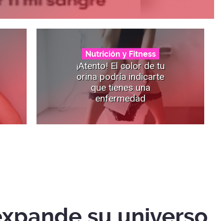
Nutrición y Fitness
¡Atento! El color de tu
orina podría indicarte
que tienes una
enfermedad
xpande su universo