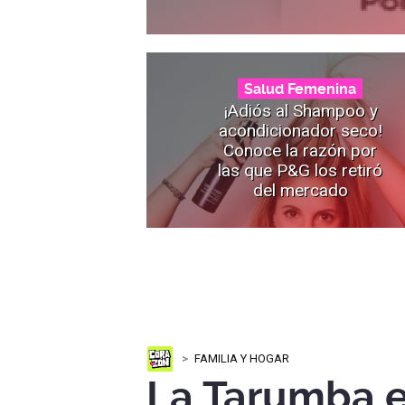
Salud Femenina
¡Adiós al Shampoo y
acondicionador seco!
Conoce la razón por
las que P&G los retiró
del mercado
FAMILIA Y HOGAR
La Tarumba e