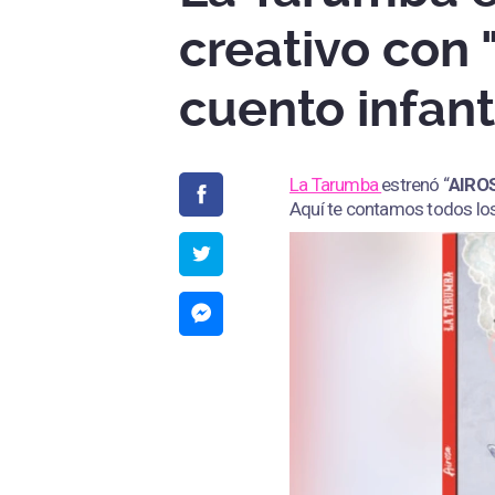
creativo con 
cuento infant
La Tarumba
estrenó “
AIRO
Aquí te contamos todos los