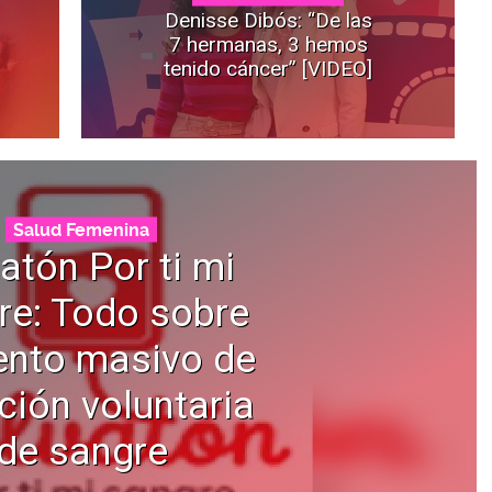
Denisse Dibós: “De las
7 hermanas, 3 hemos
tenido cáncer” [VIDEO]
Salud Femenina
atón Por ti mi
re: Todo sobre
ento masivo de
ión voluntaria
de sangre