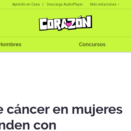
Más estaciones
Aprendo en Casa
Descarga AudioPlayer
Hombres
Concursos
e cáncer en mujeres
unden con