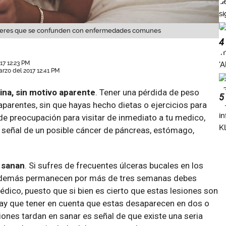
ujeres que se confunden con enfermedades comunes
4
17 12:23 PM
rzo del 2017 12:41 PM
ina, sin motivo aparente
. Tener una pérdida de peso
5
aparentes, sin que hayas hecho dietas o ejercicios para
de preocupación para visitar de inmediato a tu medico,
 señal de un posible cáncer de páncreas, estómago,
 sanan
. Si sufres de frecuentes úlceras bucales en los
e además permanecen por más de tres semanas debes
médico, puesto que si bien es cierto que estas lesiones son
y que tener en cuenta que estas desaparecen en dos o
siones tardan en sanar es señal de que existe una seria