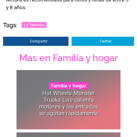
y 8 años.
Tags:
La Tarumba
Compartir
Twitter
Mas en Familia y hogar
Familia y hogar
Hot Wheels Monster
Trucks Live calienta
motores y las entradas
se agotan rápidamente