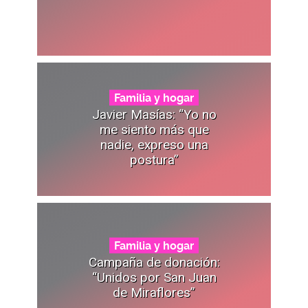
Familia y hogar
Javier Masías: “Yo no
me siento más que
nadie, expreso una
postura”
Familia y hogar
Campaña de donación:
“Unidos por San Juan
de Miraflores”