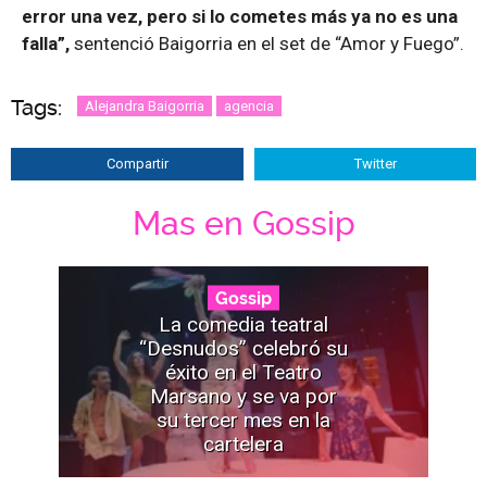
error una vez, pero si lo cometes más ya no es una
falla”,
sentenció Baigorria en el set de “Amor y Fuego”.
Tags:
Alejandra Baigorria
agencia
Compartir
Twitter
Mas en Gossip
Gossip
La comedia teatral
“Desnudos” celebró su
éxito en el Teatro
Marsano y se va por
su tercer mes en la
cartelera