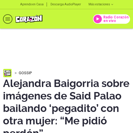
Aprendo en Casa
Descarga AudioPlayer
Más estaciones
Radio Corazón
en vivo
GOSSIP
Alejandra Baigorria sobre
imágenes de Said Palao
bailando ‘pegadito’ con
otra mujer: “Me pidió