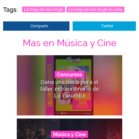
Tags:
La Oreja de Van Gogh
La Oreja de Van Gogh en Lima
Compartir
Twitter
Mas en Música y Cine
Concursos
Gana una beca para el
taller extraordinario de
La Tarumba
Música y Cine