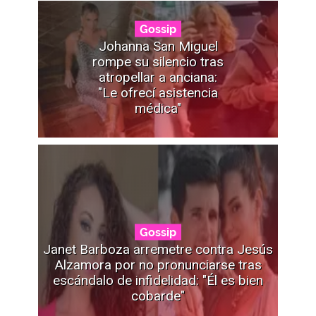
Gossip
Johanna San Miguel
rompe su silencio tras
atropellar a anciana:
"Le ofrecí asistencia
médica"
Gossip
Janet Barboza arremetre contra Jesús
Alzamora por no pronunciarse tras
escándalo de infidelidad: "Él es bien
cobarde"