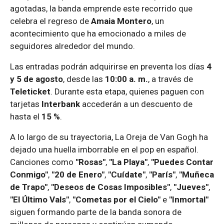
agotadas, la banda emprende este recorrido que
celebra el regreso de
Amaia Montero
, un
acontecimiento que ha emocionado a miles de
seguidores alrededor del mundo.
Las entradas podrán adquirirse en preventa los días
4
y 5 de agosto
, desde las
10:00 a. m.
, a través de
Teleticket
. Durante esta etapa, quienes paguen con
tarjetas
Interbank
accederán a un descuento de
hasta el
15 %
.
A lo largo de su trayectoria, La Oreja de Van Gogh ha
dejado una huella imborrable en el pop en español.
Canciones como
"Rosas"
,
"La Playa"
,
"Puedes Contar
Conmigo"
,
"20 de Enero"
,
"Cuídate"
,
"París"
,
"Muñeca
de Trapo"
,
"Deseos de Cosas Imposibles"
,
"Jueves"
,
"El Último Vals"
,
"Cometas por el Cielo"
e
"Inmortal"
siguen formando parte de la banda sonora de