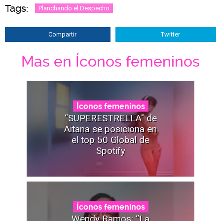
Tags:
Planchando el Despecho
Compartir
Twitter
Mas en Íconos femeninos
Íconos femeninos
“SUPERESTRELLA" de
Aitana se posiciona en
el top 50 Global de
Spotify
Íconos femeninos
Wendy Ramos: “La