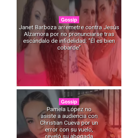
Gossip
Janet Barboza arremetre contra Jesús
Alzamora por no pronunciarse tras
escándalo de infidelidad: "Él es bien
cobarde"
Gossip
Pamela López no
asiste a audiencia con
Christian Cueva por un
error con su vuelo,
reveló su abogada