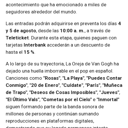
acontecimiento que ha emocionado a miles de
seguidores alrededor del mundo.
Las entradas podrán adquirirse en preventa los días
4
y 5 de agosto
, desde las
10:00 a. m.
, a través de
Teleticket
. Durante esta etapa, quienes paguen con
tarjetas
Interbank
accederán a un descuento de
hasta el
15 %
.
A lo largo de su trayectoria, La Oreja de Van Gogh ha
dejado una huella imborrable en el pop en español.
Canciones como
"Rosas"
,
"La Playa"
,
"Puedes Contar
Conmigo"
,
"20 de Enero"
,
"Cuídate"
,
"París"
,
"Muñeca
de Trapo"
,
"Deseos de Cosas Imposibles"
,
"Jueves"
,
"El Último Vals"
,
"Cometas por el Cielo"
e
"Inmortal"
siguen formando parte de la banda sonora de
millones de personas y continúan sumando
reproducciones en plataformas digitales,
demostrando que su legado permanece intacto.