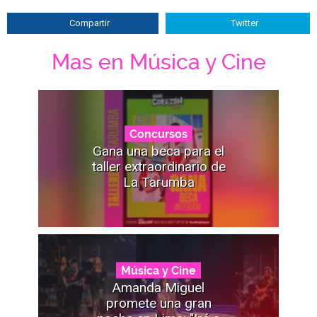
Compartir
Twitter
Mas en Música y Cine
Concursos
Gana una beca para el
taller extraordinario de
La Tarumba
Música y Cine
Amanda Miguel
promete una gran