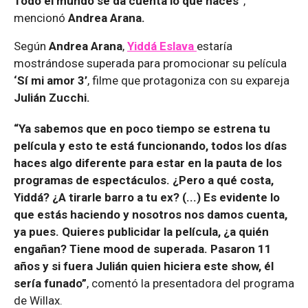
Todo el mundo se da cuenta lo que haces”
,
mencionó
Andrea Arana.
Según
Andrea Arana
,
Yiddá Eslava
estaría
mostrándose superada para promocionar su película
‘Sí mi amor 3’
, filme que protagoniza con su expareja
Julián Zucchi.
“Ya sabemos que en poco tiempo se estrena tu
película y esto te está funcionando, todos los días
haces algo diferente para estar en la pauta de los
programas de espectáculos. ¿Pero a qué costa,
Yiddá? ¿A tirarle barro a tu ex? (...) Es evidente lo
que estás haciendo y nosotros nos damos cuenta,
ya pues. Quieres publicidar la película, ¿a quién
engañan? Tiene mood de superada. Pasaron 11
años y si fuera Julián quien hiciera este show, él
sería funado”
, comentó la presentadora del programa
de Willax.