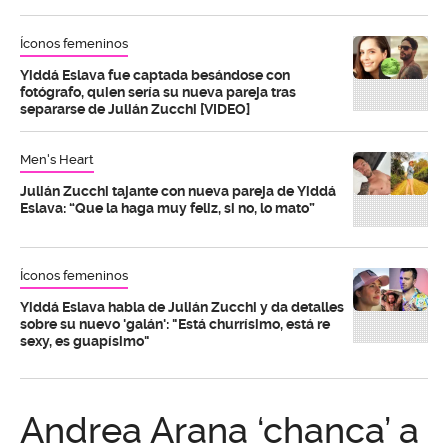
Íconos femeninos
Yiddá Eslava fue captada besándose con
fotógrafo, quien sería su nueva pareja tras
separarse de Julián Zucchi [VIDEO]
Men's Heart
Julián Zucchi tajante con nueva pareja de Yiddá
Eslava: “Que la haga muy feliz, si no, lo mato”
Íconos femeninos
Yiddá Eslava habla de Julián Zucchi y da detalles
sobre su nuevo 'galán': "Está churrísimo, está re
sexy, es guapísimo"
Andrea Arana ‘chanca’ a