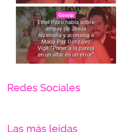
Gossip
Ethel Pozo habla sobre
ampay de Jesús
Alzamora y aconseja a
Maria Paz González
Vigil: "Poner a la pareja
en un altar es un error”
Redes Sociales
Las más leidas