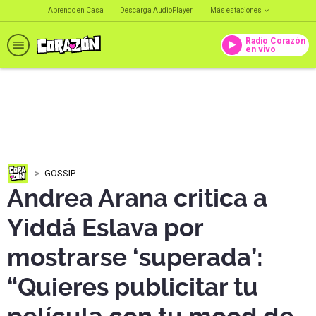
Aprendo en Casa
Descarga AudioPlayer
Más estaciones
Radio Corazón
en vivo
GOSSIP
Andrea Arana critica a
Yiddá Eslava por
mostrarse ‘superada’:
“Quieres publicitar tu