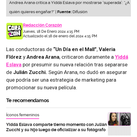
Andrea Arana critica a Yiddá Eslava por mostrarse ‘superada’: “¿A
quién quieres engañar?” |
Fuente:
Difusión
Redacción Corazón
Jueves, 18 De Enero 2024 4:15 PM
Actualizado el 18 de enero del 2024 4:15 PM
Las conductoras de
“Un Día en el Mall”
,
Valeria
Flórez
y
Andrea Arana
, criticaron duramente a
Yiddá
Eslava
por presumir su nueva relación tras separarse
de
Julián Zucchi.
Según Arana, no dudó en asegurar
que podría ser una estrategia de marketing para
promocionar su nueva película.
Te recomendamos
Íconos femeninos
Yiddá Eslava comparte tierno momento con Julián
Zucchi y su hijo luego de oficializar a su fotógrafo