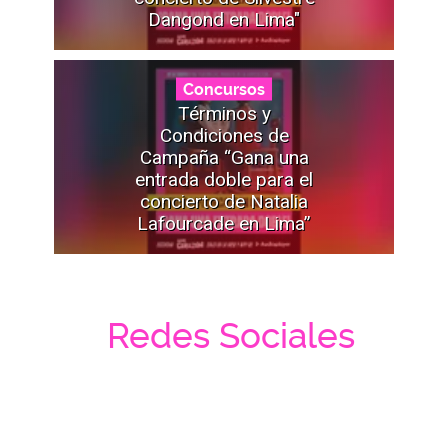
Dangond en Lima"
Concursos
Términos y
Condiciones de
Campaña “Gana una
entrada doble para el
concierto de Natalia
Lafourcade en Lima”
Redes Sociales