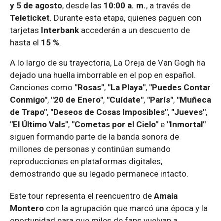
y 5 de agosto
, desde las
10:00 a. m.
, a través de
Teleticket
. Durante esta etapa, quienes paguen con
tarjetas
Interbank
accederán a un descuento de
hasta el
15 %
.
A lo largo de su trayectoria, La Oreja de Van Gogh ha
dejado una huella imborrable en el pop en español.
Canciones como
"Rosas"
,
"La Playa"
,
"Puedes Contar
Conmigo"
,
"20 de Enero"
,
"Cuídate"
,
"París"
,
"Muñeca
de Trapo"
,
"Deseos de Cosas Imposibles"
,
"Jueves"
,
"El Último Vals"
,
"Cometas por el Cielo"
e
"Inmortal"
siguen formando parte de la banda sonora de
millones de personas y continúan sumando
reproducciones en plataformas digitales,
demostrando que su legado permanece intacto.
Este tour representa el reencuentro de
Amaia
Montero
con la agrupación que marcó una época y la
oportunidad para que miles de fans vuelvan a