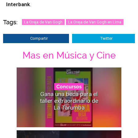
Interbank
.
Tags:
La Oreja de Van Gogh
La Oreja de Van Gogh en Lima
Compartir
Twitter
Mas en Música y Cine
Concursos
Gana una beca para el
taller extraordinario de
La Tarumba