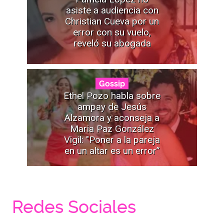
asiste a audiencia con
Christian Cueva por un
error con su vuelo,
reveló su abogada
Gossip
Ethel Pozo habla sobre
ampay de Jesús
Alzamora y aconseja a
Maria Paz González
Vigil: "Poner a la pareja
en un altar es un error”
Redes Sociales