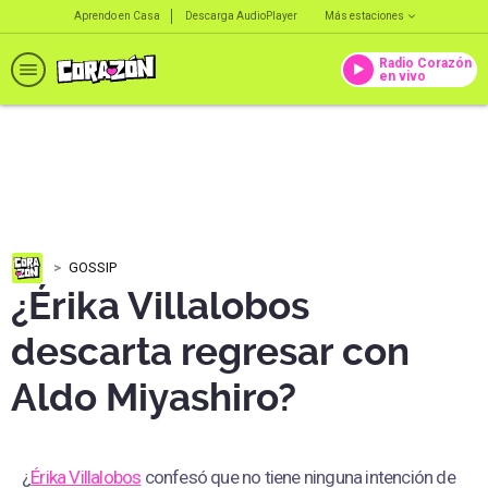
Aprendo en Casa
Descarga AudioPlayer
Más estaciones
Radio Corazón
en vivo
GOSSIP
¿Érika Villalobos
descarta regresar con
Aldo Miyashiro?
¿
Érika Villalobos
confesó que no tiene ninguna intención de