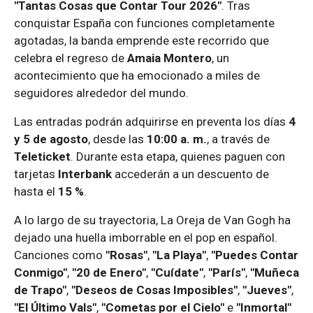
"Tantas Cosas que Contar Tour 2026"
. Tras
conquistar España con funciones completamente
agotadas, la banda emprende este recorrido que
celebra el regreso de
Amaia Montero
, un
acontecimiento que ha emocionado a miles de
seguidores alrededor del mundo.
Las entradas podrán adquirirse en preventa los días
4
y 5 de agosto
, desde las
10:00 a. m.
, a través de
Teleticket
. Durante esta etapa, quienes paguen con
tarjetas
Interbank
accederán a un descuento de
hasta el
15 %
.
A lo largo de su trayectoria, La Oreja de Van Gogh ha
dejado una huella imborrable en el pop en español.
Canciones como
"Rosas"
,
"La Playa"
,
"Puedes Contar
Conmigo"
,
"20 de Enero"
,
"Cuídate"
,
"París"
,
"Muñeca
de Trapo"
,
"Deseos de Cosas Imposibles"
,
"Jueves"
,
"El Último Vals"
,
"Cometas por el Cielo"
e
"Inmortal"