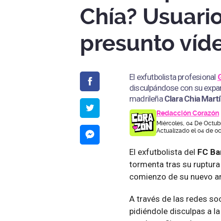
Chía? Usuari
presunto víd
El exfutbolista profesional
disculpándose con su expa
madrileña
Clara Chia Martí
Redacción Corazón
Miércoles, 04 De Octub
Actualizado el 04 de oc
El exfutbolista del
FC Ba
tormenta tras su ruptur
comienzo de su nuevo 
A través de las redes so
pidiéndole disculpas a la