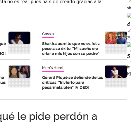
ta no es real, pues ha sido creado gracias a la
4
Gossip
qué
Shakira admite que no es feliz
pese a su éxito: “Mi sueño era
EO]
criar a mis hijos con su padre”
5
Men's Heart
rma
Gerard Piqué se defiende de las
qué:
críticas: “Invierto para
pasármela bien” [VIDEO]
qué le pide perdón a