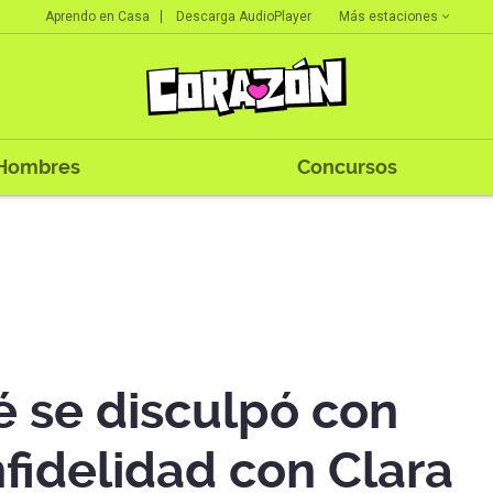
Más estaciones
Aprendo en Casa
Descarga AudioPlayer
Hombres
Concursos
é se disculpó con
nfidelidad con Clara