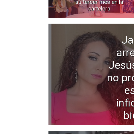
su tercer mes en la
cartelera
Ja
arr
Jesú
no pr
e
infi
bi