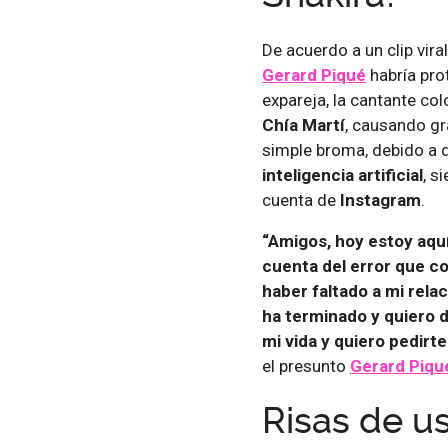
De acuerdo a un clip vira
Gerard Piqué
habría pro
expareja, la cantante c
Chía Martí
, causando gr
simple broma, debido a q
inteligencia artificial
, s
cuenta de
Instagram
.
“Amigos, hoy estoy aq
cuenta del error que c
haber faltado a mi relac
ha terminado y quiero d
mi vida y quiero pedirt
el presunto
Gerard Piqu
Risas de u