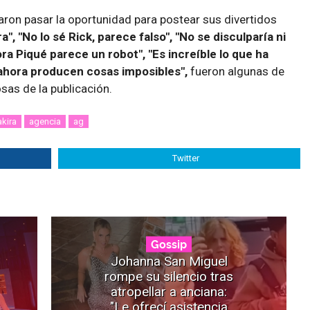
aron pasar la oportunidad para postear sus divertidos
a", "No lo sé Rick, parece falso", "No se disculparía ni
ra Piqué parece un robot", "Es increíble lo que ha
 ahora producen cosas imposibles",
fueron algunas de
sas de la publicación.
kira
agencia
ag
Twitter
Gossip
Johanna San Miguel
rompe su silencio tras
atropellar a anciana:
"Le ofrecí asistencia