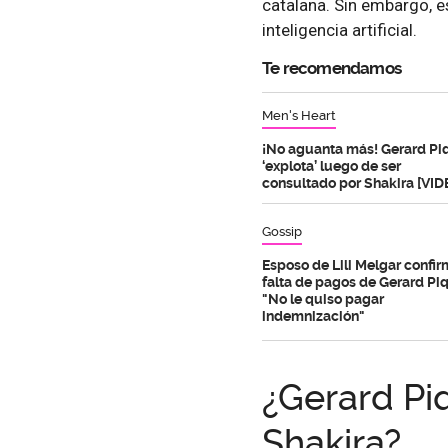
catalana. Sin embargo, es
inteligencia artificial.
Te recomendamos
Men's Heart
¡No aguanta más! Gerard Pi
‘explota’ luego de ser
consultado por Shakira [VID
Gossip
Esposo de Lili Melgar confi
falta de pagos de Gerard Pi
"No le quiso pagar
indemnización"
¿Gerard Pi
Shakira?