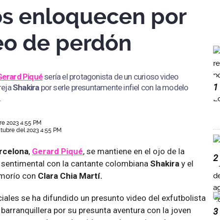
os enloquecen por
eo de perdón
Gerard Piqué
sería el protagonista de un curioso video
1
reja
Shakira
por serle presuntamente infiel con la modelo
.
re 2023 4:55 PM
tubre del 2023 4:55 PM
rcelona
,
Gerard Piqué
, se mantiene en el ojo de la
2
a sentimental con la cantante colombiana
Shakira
y el
amorío con
Clara Chia Martí.
ciales se ha difundido un presunto video del exfutbolista
 barranquillera por su presunta aventura con la joven
3