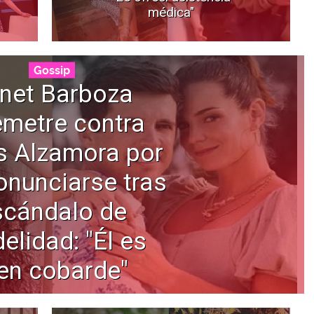
médica"
Gossip
net Barboza
emetre contra
s Alzamora por
onunciarse tras
scándalo de
delidad: "Él es
en cobarde"