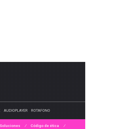
X
AUDIOPLAYER
ROTAFONO
Soluciones
Código de ética