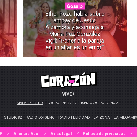
Gossip
Ethel Pozo habla sobre
ampay de Jesús
Alzamora y aconseja a
Maria Paz González
Vigil: "Poner a la pareja
en un altar es un error”
VIVE+
MAPA DEL SITIO
GRUPORPP S.A.C. - LICENCIADO POR APDAYC
S
STUDIO92
RADIO OXIGENO
RADIO FELICIDAD
LA ZONA
LA MEGAMI
PP
Anuncia Aquí
Aviso legal
Política de privacidad