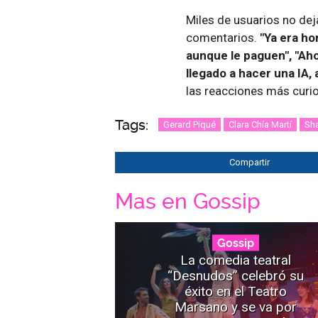
Miles de usuarios no dej
comentarios.
"Ya era hor
aunque le paguen", "Aho
llegado a hacer una IA,
las reacciones más curio
Tags:
Gerard Piqué
Clara Chía Martí
Sha
Compartir
Mas en Gossip
Gossip
La comedia teatral
“Desnudos” celebró su
éxito en el Teatro
Marsano y se va por