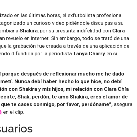
lizado en las últimas horas, el exfutbolista profesional
tagonizado un curioso video pidiéndole disculpas a su
olombiana
Shakira
, por su presunta indifelidad con
Clara
an revuelo en internet. Sin embargo, todo se trató de una
ue la grabación fue creada a través de una aplicación de
iendo difundida por la periodista
Tanya Charry
en su
uí porque después de reflexionar mucho me he dado
ometí. Nunca debí haber hecho lo que hice, no debí
ión con Shakira y mis hijos, mi relación con Clara Chía
ecirte, Shak, perdón, te amo Shakira, eres el amor de
e que te cases conmigo, por favor, perdóname”,
asegura
é
en el clip.
suarios