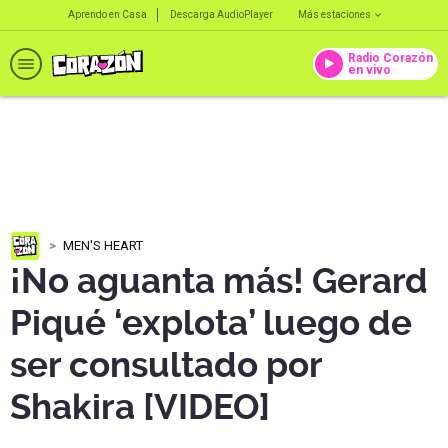
Aprendo en Casa
Descarga AudioPlayer
Más estaciones
Radio Corazón
en vivo
MEN'S HEART
¡No aguanta más! Gerard
Piqué ‘explota’ luego de
ser consultado por
Shakira [VIDEO]