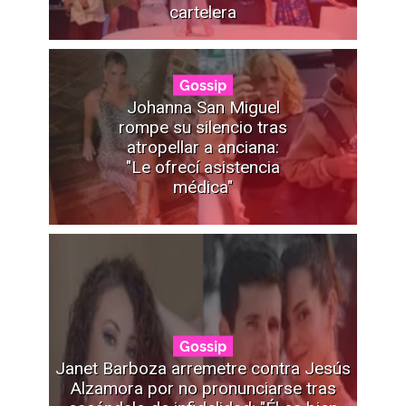
cartelera
Gossip
Johanna San Miguel
rompe su silencio tras
atropellar a anciana:
"Le ofrecí asistencia
médica"
Gossip
Janet Barboza arremetre contra Jesús
Alzamora por no pronunciarse tras