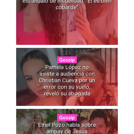
escándalo de infidelidad: "Él es bien
cobarde"
Gossip
Pamela López no
asiste a audiencia con
Christian Cueva por un
error con su vuelo,
reveló su abogada
Gossip
Ethel Pozo habla sobre
ampay de Jesús