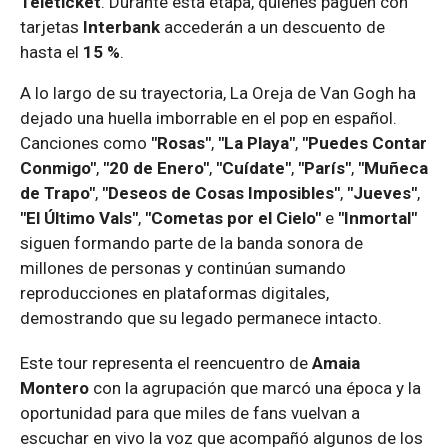
Teleticket
. Durante esta etapa, quienes paguen con
tarjetas
Interbank
accederán a un descuento de
hasta el
15 %
.
A lo largo de su trayectoria, La Oreja de Van Gogh ha
dejado una huella imborrable en el pop en español.
Canciones como
"Rosas"
,
"La Playa"
,
"Puedes Contar
Conmigo"
,
"20 de Enero"
,
"Cuídate"
,
"París"
,
"Muñeca
de Trapo"
,
"Deseos de Cosas Imposibles"
,
"Jueves"
,
"El Último Vals"
,
"Cometas por el Cielo"
e
"Inmortal"
siguen formando parte de la banda sonora de
millones de personas y continúan sumando
reproducciones en plataformas digitales,
demostrando que su legado permanece intacto.
Este tour representa el reencuentro de
Amaia
Montero
con la agrupación que marcó una época y la
oportunidad para que miles de fans vuelvan a
escuchar en vivo la voz que acompañó algunos de los