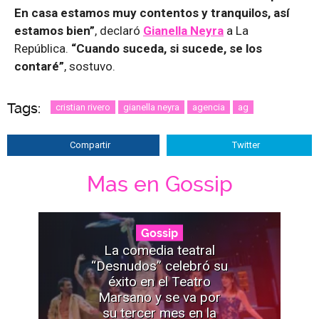
En casa estamos muy contentos y tranquilos, así
estamos bien”
, declaró
Gianella Neyra
a La
República.
“Cuando suceda, si sucede, se los
contaré”
, sostuvo.
Tags:
cristian rivero
gianella neyra
agencia
ag
Compartir
Twitter
Mas en Gossip
Gossip
La comedia teatral
“Desnudos” celebró su
éxito en el Teatro
Marsano y se va por
su tercer mes en la